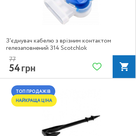
З'єднувач кабелю з врізним контактом
гелезаповнений 314 Scotchlok
77
54
грн
ТОП ПРОДАЖІВ
НАЙКРАЩА ЦІНА