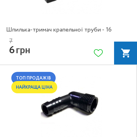
Шпилька-тримач крапельної труби - 16
7
6
грн
ТОП ПРОДАЖІВ
НАЙКРАЩА ЦІНА