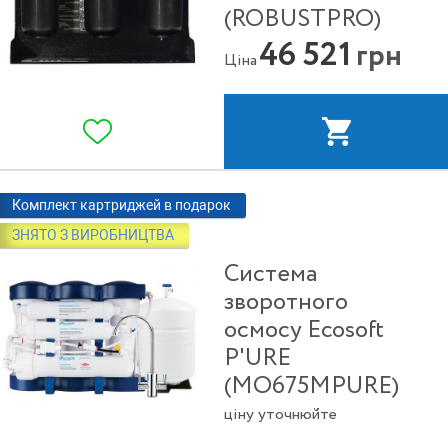
(ROBUSTPRO)
46 521
грн
Ціна
Комплект картриджей в подарок
ЗНЯТО З ВИРОБНИЦТВА
Система
зворотного
осмосу Ecosoft
P'URE
(MO675MPURE)
ціну уточнюйте