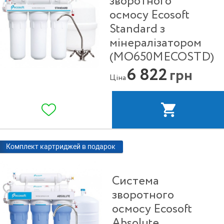
зворотного
осмосу Ecosoft
Standard з
мінералізатором
(MO650MECOSTD)
6 822
грн
Ціна
Комплект картриджей в подарок
Система
зворотного
осмосу Ecosoft
Absolute