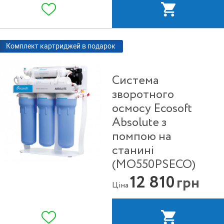
Комплект картриджей в подарок
Система
зворотного
осмосу Ecosoft
Absolute з
помпою на
станині
(MO550PSECO)
12 810
грн
Ціна