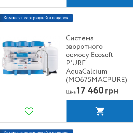
Комплект картриджей в подарок
Система
зворотного
осмосу Ecosoft
P'URE
AquaCalcium
(MO675MACPURE)
17 460
грн
Ціна