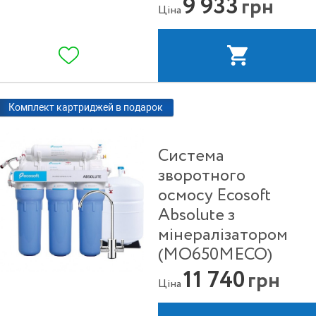
9 933
грн
Ціна
Комплект картриджей в подарок
Система
зворотного
осмосу Ecosoft
Absolute з
мінералізатором
(MO650MECO)
11 740
грн
Ціна