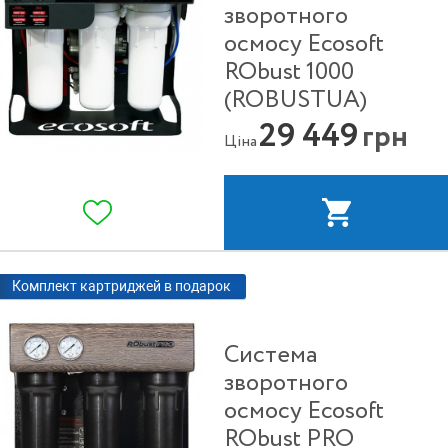
зворотного
осмосу Ecosoft
RObust 1000
(ROBUSTUA)
29 449
грн
Ціна
Комплект картриджей в подарок
Система
зворотного
осмосу Ecosoft
RObust PRO