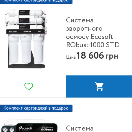
Комплект картриджей в подарок
Система
зворотного
осмосу Ecosoft
RObust 1000 STD
18 606
грн
Ціна
Комплект картриджей в подарок
Система