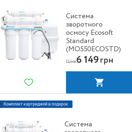
Система
зворотного
осмосу Ecosoft
Standard
(MO550ECOSTD)
6 149
грн
Ціна
Комплект картриджей в подарок
Система