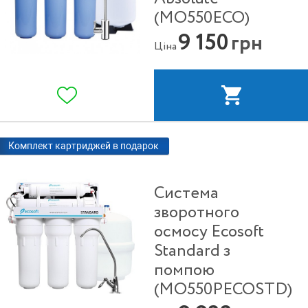
(MO550ECO)
9 150
грн
Ціна
Комплект картриджей в подарок
Система
зворотного
осмосу Ecosoft
Standard з
помпою
(MO550PECOSTD)