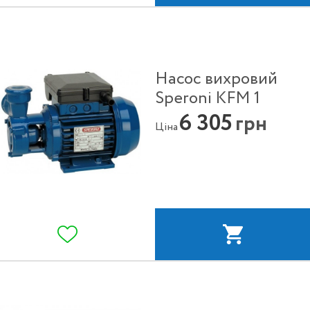
Насос вихровий
Speroni KFM 1
6 305
грн
Ціна