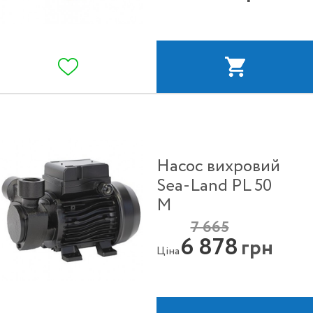
Насос вихровий
Sea-Land PL 50
M
7 665
6 878
грн
Ціна