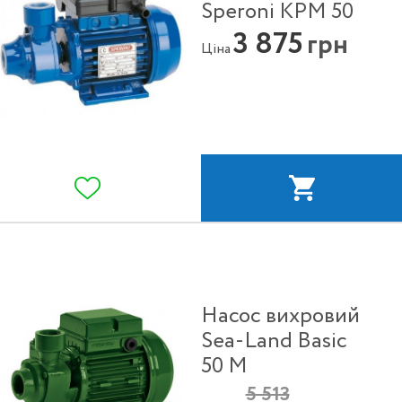
Speroni KPM 50
3 875
грн
Ціна
Насос вихровий
Sea-Land Basic
50 M
5 513