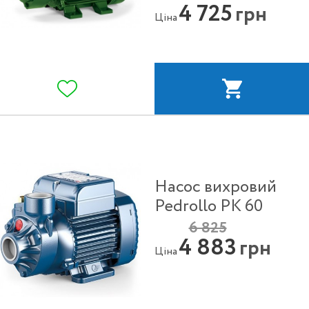
4 725
грн
Ціна
Насос вихровий
Pedrollo PK 60
6 825
4 883
грн
Ціна