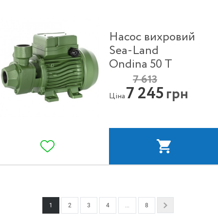
Насос вихровий
Sea-Land
Ondina 50 T
7 613
7 245
грн
Ціна
1
2
3
4
...
8
Next