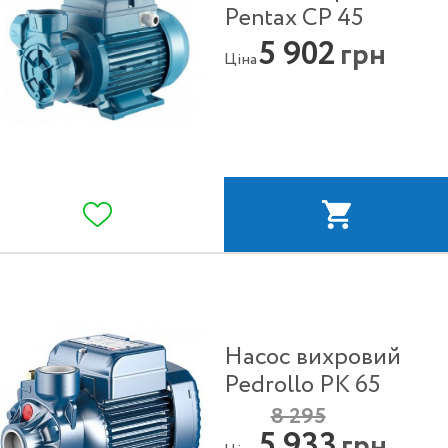
Pentax CP 45
5 902
грн
Ціна
Насос вихровий
Pedrollo PK 65
8 295
5 933
грн