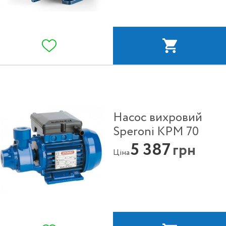
Насос вихровий
Speroni KPM 70
5 387
грн
Ціна