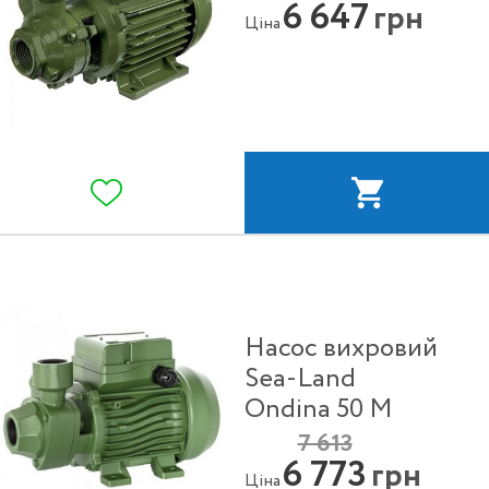
6 647
грн
Ціна
Насос вихровий
Sea-Land
Ondina 50 M
7 613
6 773
грн
Ціна