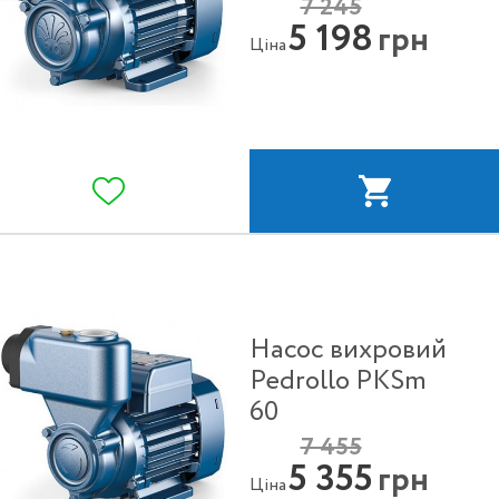
7 245
5 198
грн
Ціна
Насос вихровий
Pedrollo PKSm
60
7 455
5 355
грн
Ціна