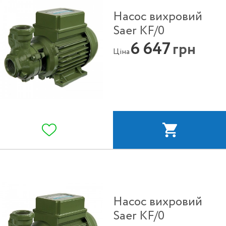
Насос вихровий
Saer KF/0
6 647
грн
Ціна
Насос вихровий
Saer KF/0