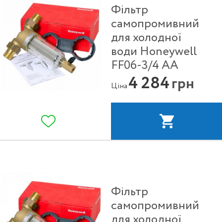
Фільтр
самопромивний
для холодної
води Honeywell
FF06-3/4 АА
4 284
грн
Ціна
Фільтр
самопромивний
для холодної