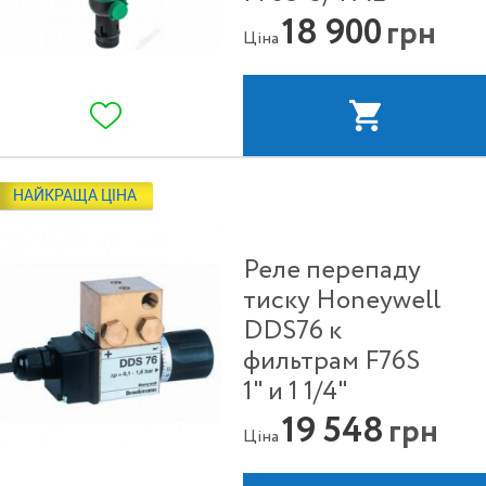
18 900
грн
Ціна
НАЙКРАЩА ЦІНА
Реле перепаду
тиску Honeywell
DDS76 к
фильтрам F76S
1" и 1 1/4"
19 548
грн
Ціна