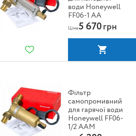
води Honeywell
FF06-1 АА
5 670
грн
Ціна
Фільтр
самопромивний
для гарячої води
Honeywell FF06-
1/2 ААМ