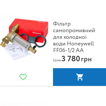
Фільтр
самопромивний
для холодної
води Honeywell
FF06-1/2 АА
3 780
грн
Ціна