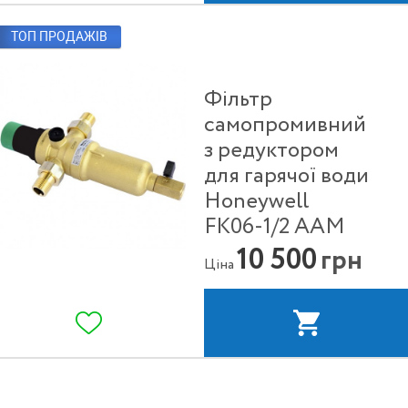
ТОП ПРОДАЖІВ
Фільтр
самопромивний
з редуктором
для гарячої води
Honeywell
FK06-1/2 ААM
10 500
грн
Ціна