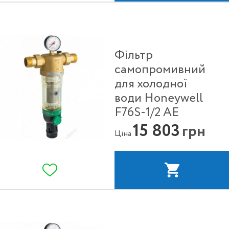
Фільтр
самопромивний
для холодної
води Honeywell
F76S-1/2 АE
15 803
грн
Ціна