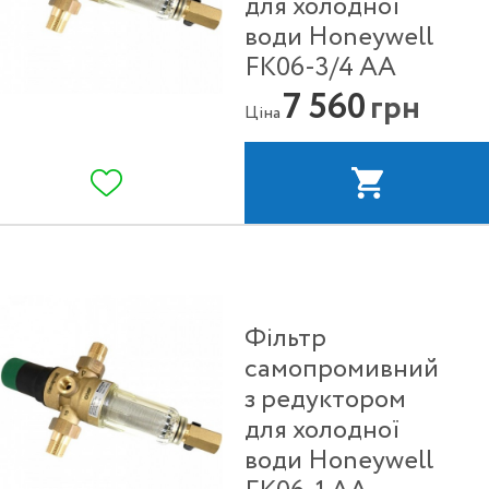
для холодної
води Honeywell
FK06-3/4 АА
7 560
грн
Ціна
Фільтр
самопромивний
з редуктором
для холодної
води Honeywell