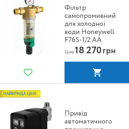
Фільтр
самопромивний
для холодної
води Honeywell
F76S-1/2 АА
18 270
грн
Ціна
НАЙКРАЩА ЦІНА
Привід
автоматичного