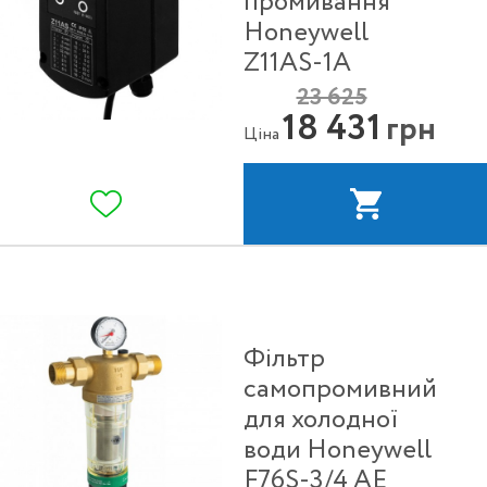
промивання
Honeywell
Z11AS-1A
23 625
18 431
грн
Ціна
Фільтр
самопромивний
для холодної
води Honeywell
F76S-3/4 АE