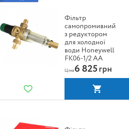
Фільтр
самопромивний
з редуктором
для холодної
води Honeywell
FK06-1/2 АА
6 825
грн
Ціна