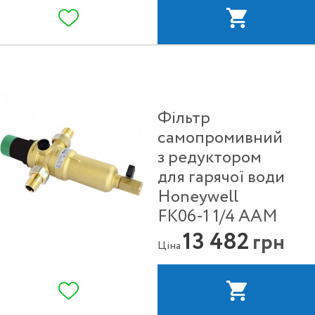
Фільтр
самопромивний
з редуктором
для гарячої води
Honeywell
FK06-1 1/4 ААM
13 482
грн
Ціна