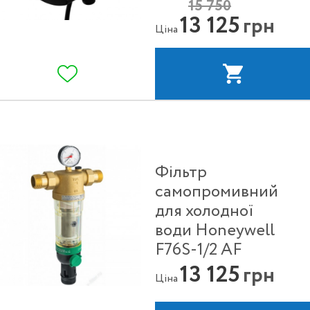
15 750
13 125
грн
Ціна
Фільтр
самопромивний
для холодної
води Honeywell
F76S-1/2 AF
13 125
грн
Ціна