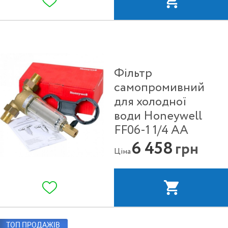
Фільтр
самопромивний
для холодної
води Honeywell
FF06-1 1/4 АА
6 458
грн
Ціна
ТОП ПРОДАЖІВ