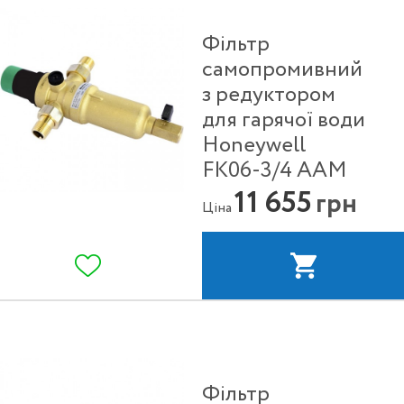
Фільтр
самопромивний
з редуктором
для гарячої води
Honeywell
FK06-3/4 ААM
11 655
грн
Ціна
Фільтр