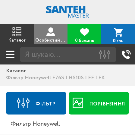
Каталог
Особистий кабінет
0 бажань
грн
0
Каталог
Фільтр Honeywell F76S | HS10S | FF | FK
ФІЛЬТР
ПОРІВНЯННЯ
Фильтр Honeywell