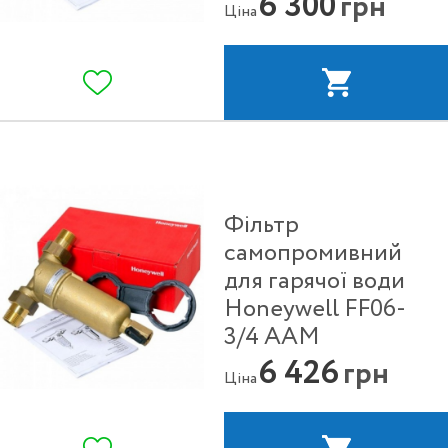
6 300
грн
Ціна
Фільтр
самопромивний
для гарячої води
Honeywell FF06-
3/4 ААМ
6 426
грн
Ціна