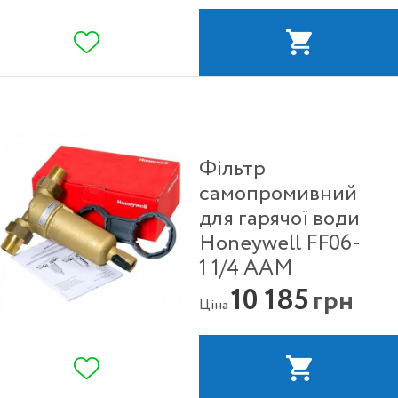
Фільтр
самопромивний
для гарячої води
Honeywell FF06-
1 1/4 ААМ
10 185
грн
Ціна