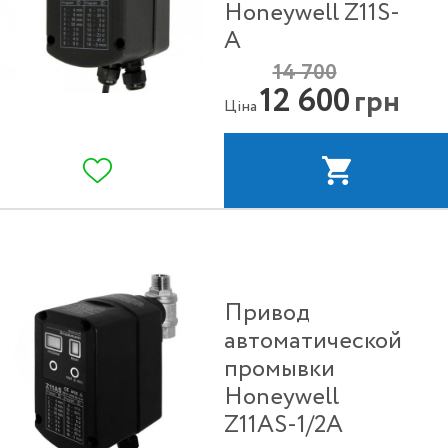
Honeywell Z11S-
A
14 700
12 600
грн
Ціна
Привод
автоматической
промывки
Honeywell
Z11AS-1/2A