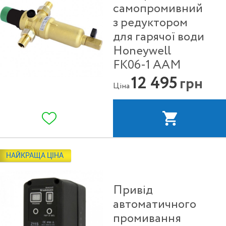
самопромивний
з редуктором
для гарячої води
Honeywell
FK06-1 ААM
12 495
грн
Ціна
НАЙКРАЩА ЦІНА
Привід
автоматичного
промивання