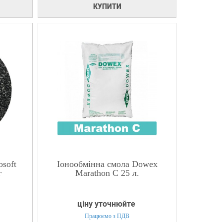
КУПИТИ
soft
Іонообмінна смола Dowex
г
Marathon C 25 л.
ціну уточнюйте
Працюємо з ПДВ