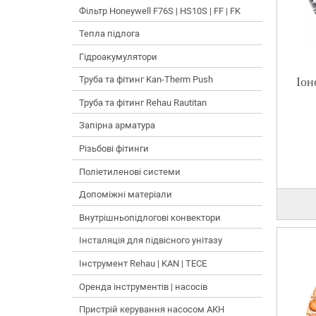
Фільтр Honeywell F76S | HS10S | FF | FK
Тепла підлога
Гідроакумулятори
Труба та фітинг Kan-Therm Push
Іон
Труба та фітинг Rehau Rautitan
Запірна арматура
Різьбові фітинги
Поліетиленові системи
Допоміжні матеріали
Внутрішньопідлогові конвектори
Інсталяція для підвісного унітазу
Інструмент Rehau | KAN | TECE
Оренда інструментів | насосів
Пристрій керування насосом АКН