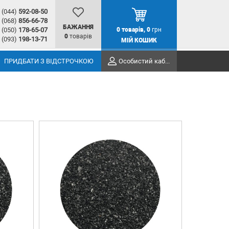
(044)
592-08-50
(068)
856-66-78
БАЖАННЯ
(050)
178-65-07
0
товарів,
0
грн
0
товарів
(093)
198-13-71
МІЙ КОШИК
ПРИДБАТИ З ВІДСТРОЧКОЮ
Особистий кабінет