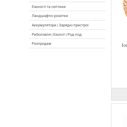
Ємності та септики
Ландшафтні розетки
Аккумулятори | Зарядні пристрої
Риболовля | Ехолот | Род-под
Розпродаж
Іо