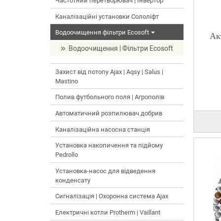
Частотний перетворювач | Інвертор
Каналізаційні установки Сололіфт
Водоочищення фільтри Ecosoft
Ак
Водоочищення | Фільтри Ecosoft
Захист від потопу Ajax | Aqsy | Salus |
Mastino
Полив футбольного поля | Агрополів
Автоматичний розпилювач добрив
Каналізаційна насосна станція
Установка накопичення та підйому
Pedrollo
Установка-насос для відведення
конденсату
Сигналізація | Охоронна система Ajax
Електричні котли Protherm | Vaillant