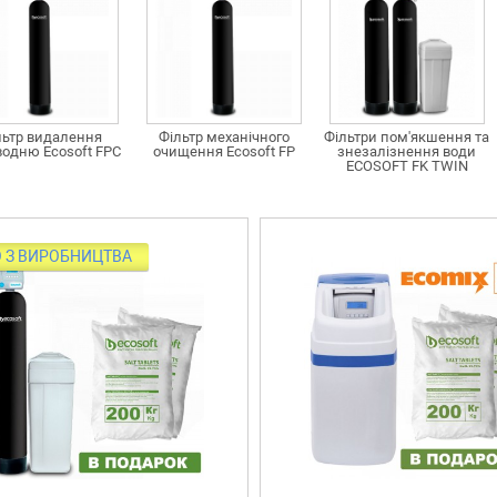
льтр видалення
Фільтр механічного
Фільтри пом'якшення та
водню Ecosoft FPC
очищення Ecosoft FP
знезалізнення води
ECOSOFT FK TWIN
 З ВИРОБНИЦТВА