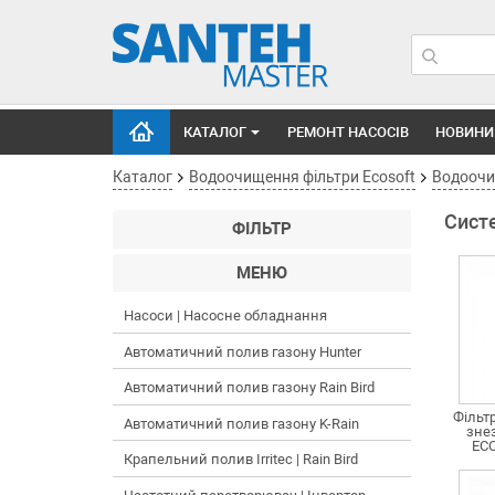
КАТАЛОГ
РЕМОНТ НАСОСІВ
НОВИНИ
Каталог
Водоочищення фільтри Ecosoft
Водоочищ
Сист
ФІЛЬТР
МЕНЮ
Насоси | Насосне обладнання
Автоматичний полив газону Hunter
Автоматичний полив газону Rain Bird
Фільт
Автоматичний полив газону K-Rain
зне
EC
Крапельний полив Irritec | Rain Bird