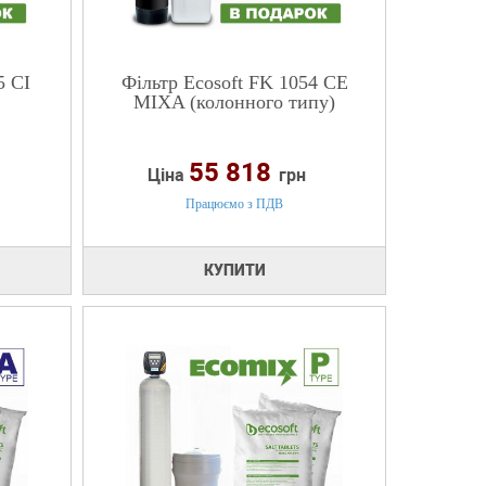
5 CI
Фільтр Ecosoft FK 1054 CE
MIXA (колонного типу)
55 818
Ціна
грн
Працюємо з ПДВ
КУПИТИ