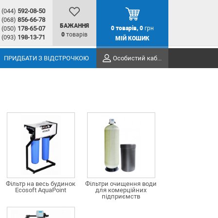
(044)
592-08-50
(068)
856-66-78
БАЖАННЯ
(050)
178-65-07
0
товарів,
0
грн
0
товарів
(093)
198-13-71
МІЙ КОШИК
ПРИДБАТИ З ВІДСТРОЧКОЮ
Особистий кабінет
Фільтр на весь будинок
Фільтри очищення води
Ecosoft AquaPoint
для комерційних
підприємств