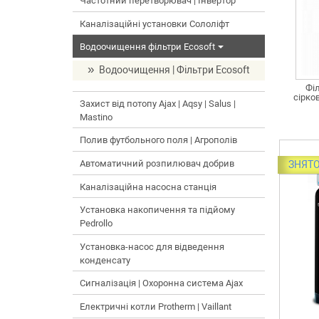
Частотний перетворювач | Інвертор
Каналізаційні установки Сололіфт
Водоочищення фільтри Ecosoft
Водоочищення | Фільтри Ecosoft
Фі
сірко
Захист від потопу Ajax | Aqsy | Salus |
Mastino
Полив футбольного поля | Агрополів
Автоматичний розпилювач добрив
ЗНЯТО
Каналізаційна насосна станція
Установка накопичення та підйому
Pedrollo
Установка-насос для відведення
конденсату
Сигналізація | Охоронна система Ajax
Електричні котли Protherm | Vaillant