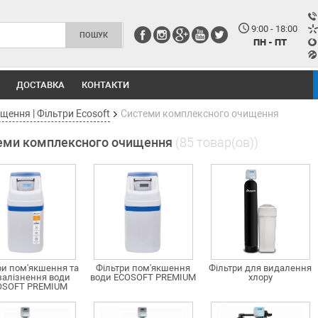
9:00 - 18:00
ПН - ПТ
ДОСТАВКА
КОНТАКТИ
ення | Фільтри Ecosoft
Системи комплексного очищення
еми комплексного очищення
(85 товар(ов))
ри пом'якшення та
Фільтри пом'якшення
Фільтри для видалення
залізнення води
води ECOSOFT PREMIUM
хлору
OSOFT PREMIUM