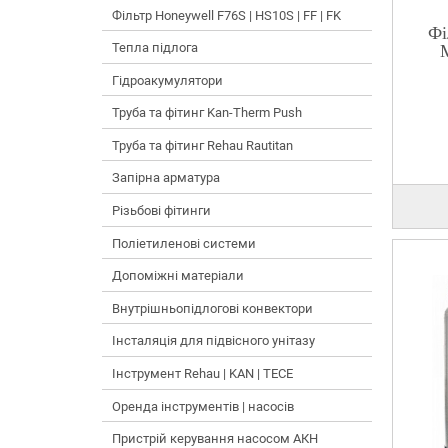
Фільтр Honeywell F76S | HS10S | FF | FK
Фі
Тепла підлога
Гідроакумулятори
Труба та фітинг Kan-Therm Push
Труба та фітинг Rehau Rautitan
Запірна арматура
Різьбові фітинги
Поліетиленові системи
Допоміжні матеріали
Внутрішньопідлогові конвектори
Інсталяція для підвісного унітазу
Інструмент Rehau | KAN | TECE
Оренда інструментів | насосів
Пристрій керування насосом АКН