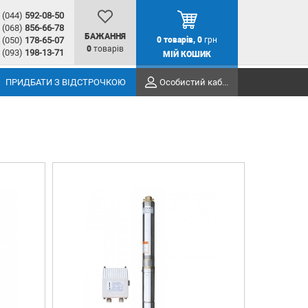
(044)
592-08-50
(068)
856-66-78
БАЖАННЯ
(050)
178-65-07
0
товарів,
0
грн
0
товарів
(093)
198-13-71
МІЙ КОШИК
ПРИДБАТИ З ВІДСТРОЧКОЮ
Особистий кабінет