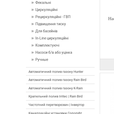
Фекальні
Циркуляційні
Рециркуляційні - ГВП
На
Підвищення тиску
Для басейнів
In-Line циркуляційні
Комплектуючі
Насоси б/в або уцінка
Ручные
Автоматичний полив газону Hunter
Автоматичний полив газону Rain Bird
Автоматичний полив газону K-Rain
Крапельний полив Irritec | Rain Bird
Частотний перетворювач | Інвертор
Каналізаційні установки Сололіфт