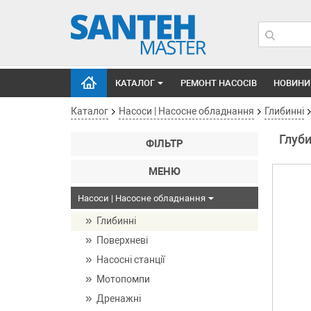
КАТАЛОГ
РЕМОНТ НАСОСІВ
НОВИНИ
Каталог
Насоси | Насосне обладнання
Глибинні
Глуб
ФІЛЬТР
МЕНЮ
Насоси | Насосне обладнання
Глибинні
Поверхневі
Насосні станції
Мотопомпи
Дренажні