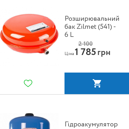
Розширювальний
бак Zilmet (541) -
6 L
2 100
1 785
грн
Ціна
Гідроакумулятор