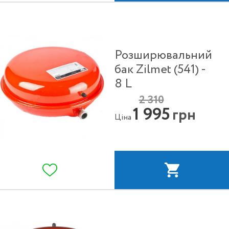
Розширювальний
бак Zilmet (541) -
8 L
2 310
1 995
грн
Ціна