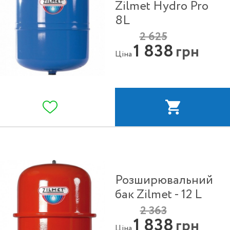
Zilmet Hydro Pro
8L
2 625
1 838
грн
Ціна
Розширювальний
бак Zilmet - 12 L
2 363
1 838
грн
Ціна