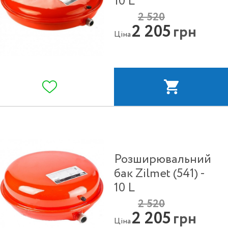
10 L
2 520
2 205
грн
Ціна
Розширювальний
бак Zilmet (541) -
10 L
2 520
2 205
грн
Ціна