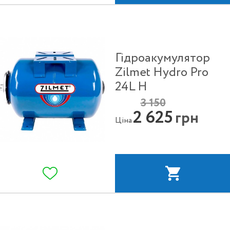
Гідроакумулятор
Zilmet Hydro Pro
24L H
3 150
2 625
грн
Ціна