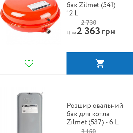
бак Zilmet (541) -
12 L
2 730
2 363
грн
Ціна
Розширювальний
бак для котла
Zilmet (537) - 6 L
3 150