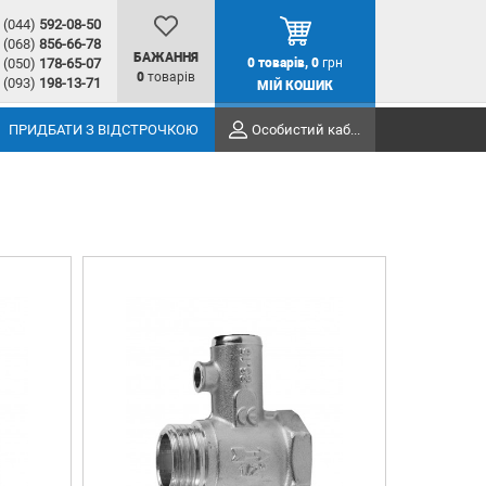
(044)
592-08-50
(068)
856-66-78
БАЖАННЯ
(050)
178-65-07
0
товарів,
0
грн
0
товарів
(093)
198-13-71
МІЙ КОШИК
ПРИДБАТИ З ВІДСТРОЧКОЮ
Особистий кабінет