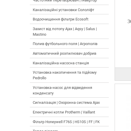
Частотний перетворювач | Інвертор
Каналізаційні установки Сололіфт
Водоочищення фільтри Ecosoft
3
Захист від потопу Ajax | Aqsy | Salus |
Mastino
Полив футбольного поля | Агрополів
Автоматичний розпилювач добрив
Каналізаційна насосна станція
Установка накопичення та підйому
Pedrollo
Установка-насос для відведення
конденсату
Сигналізація | Охоронна система Ajax
Електричні котли Protherm | Vaillant
Фільтр Honeywell F76S | HS10S | FF | FK