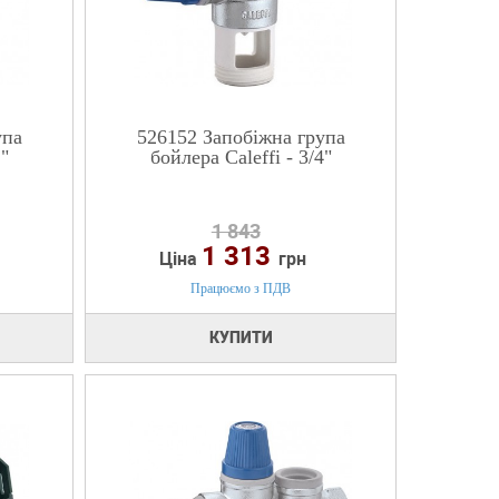
упа
526152 Запобіжна група
2"
бойлера Caleffi - 3/4"
1 843
1 313
Ціна
грн
Працюємо з ПДВ
КУПИТИ