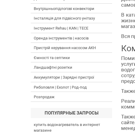
самов
Внутрішньопідлогові конвектори
В кат
Інсталяція для підвісного унітазу
жизн
магаз
Інструмент Rehau | KAN | TECE
Вся п
Оренда інструментів | насосів
Ком
Пристрій керування насосом АКН
Поми
Ємності та септики
услу
Ландшафтні розетки
водо
сотр
Аккумулятори | Зарядні пристрої
предо
Риболовля | Ехолот | Род-под
Также
Розпродаж
Реали
комм
ПОПУЛЯРНЫЕ ЗАПРОСЫ
Также
сайт
купить водонагреватель в интернет
менед
магазине