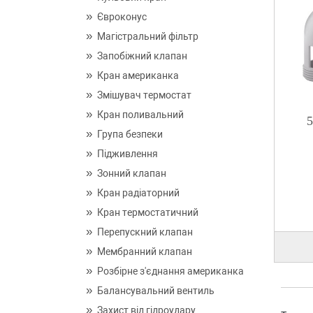
Євроконус
Магістральний фільтр
Запобіжний клапан
Кран американка
Змішувач термостат
Кран поливальний
5
Група безпеки
Підживлення
Зонний клапан
Кран радіаторний
Кран термостатичний
Перепускний клапан
Мембранний клапан
Розбірне з'єднання американка
Балансувальний вентиль
Захист від гідроудару