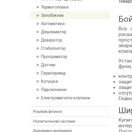
Товаро
Термоголовка
Запобіжник
Бой
Автоматика
Все 
Дешламатор
расш
прос
Деаератор
авар
Стабілізатор
клапа
Програматор
Уста
Датчик
функц
Сервопривід
контр
защит
Котушка
защит
Підключення
отсут
Електромагнітні клапани
Главн
Шир
Різьбові фітинги
Купит
Поліетиленові системи
инте
Доста
Допоміжні матеріали