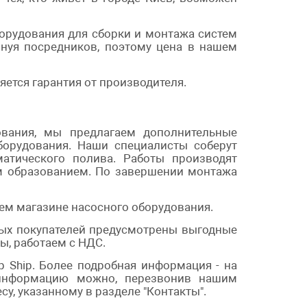
борудования для сборки и монтажа систем
нуя посредников, поэтому цена в нашем
яется гарантия от производителя.
ования, мы предлагаем дополнительные
борудования. Наши специалисты соберут
матического полива. Работы производят
м образованием. По завершении монтажа
ем магазине насосного оборудования.
нных покупателей предусмотрены выгодные
, работаем с НДС.
 Ship. Более подробная информация - на
ю информацию можно, перезвонив нашим
у, указанному в разделе "Контакты".