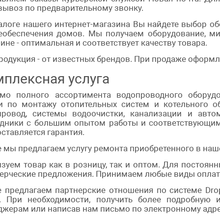
ывоз по предварительному звонку.
алоге нашего интернет-магазина Вы найдете выбор о
еобеспечения домов. Мы получаем оборудование, ми
ине - оптимальная и соответствует качеству товара.
родукция - от известных брендов. При продаже оформл
плексная услуга
мо полного ассортимента водопроводного оборуд
ги по монтажу отопительных систем и котельного о
провод, системы водоочистки, канализации и авто
удники с большим опытом работы и соответствующи
ставляется гарантия.
 мы предлагаем услугу ремонта приобретенного в наш
зуем товар как в розницу, так и оптом. Для постоя
ерческие предложения. Принимаем любые виды оплаты
 предлагаем партнерские отношения по системе Drop
е. При необходимости, получить более подробну
жерам или написав нам письмо по электронному адрес