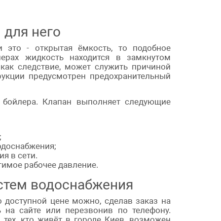
 для него
и это - открытая ёмкость, то подобное
ерах жидкость находится в замкнутом
 как следствие, может служить причиной
рукции предусмотрен предохранительный
е бойлера. Клапан выполняет следующие
;
одоснабжения;
я в сети.
тимое рабочее давление.
стем водоснабжения
 доступной цене можно, сделав заказ на
ь на сайте или перезвонив по телефону.
тех, кто живёт в городе Киев, возможен