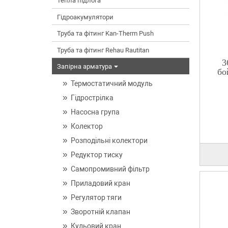
Тепла підлога
Гідроакумулятори
Труба та фітинг Kan-Therm Push
Труба та фітинг Rehau Rautitan
3
Запірна арматура
бо
Термостатичний модуль
Гідрострілка
Насосна група
Колектор
Розподільні колектори
Редуктор тиску
Самопромивний фільтр
Приладовий кран
Регулятор тяги
Зворотній клапан
Кульовий кран