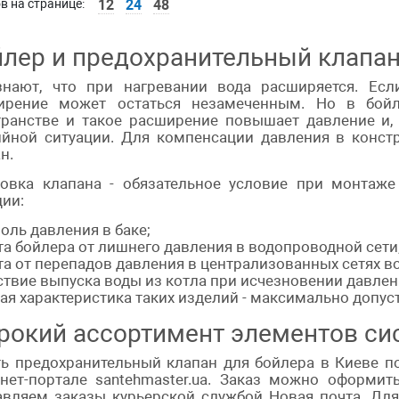
в на странице:
12
24
48
лер и предохранительный клапан
знают, что при нагревании вода расширяется. Есл
ирение может остаться незамеченным. Но в бойл
транстве и такое расширение повышает давление и,
ийной ситуации. Для компенсации давления в конст
н.
новка клапана - обязательное условие при монтаж
ии:
оль давления в баке;
а бойлера от лишнего давления в водопроводной сети
а от перепадов давления в централизованных сетях в
ствие выпуска воды из котла при исчезновении давлени
ая характеристика таких изделий - максимально допус
окий ассортимент элементов си
ь предохранительный клапан для бойлера в Киеве по
рнет-портале santehmaster.ua. Заказ можно оформит
вляем заказы курьерской службой Новая почта. Для 