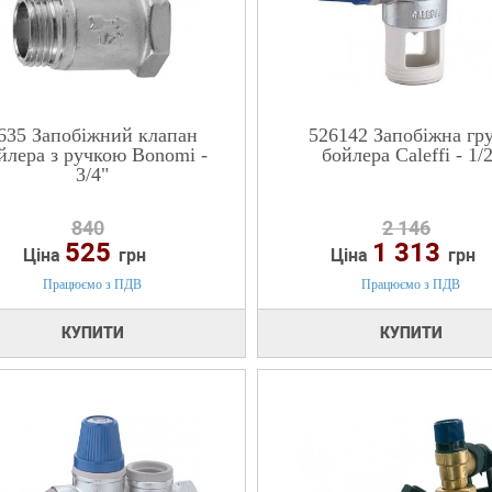
635 Запобіжний клапан
526142 Запобіжна гр
йлера з ручкою Bonomi -
бойлера Caleffi - 1/
3/4"
840
2 146
525
1 313
Ціна
грн
Ціна
грн
Працюємо з ПДВ
Працюємо з ПДВ
КУПИТИ
КУПИТИ