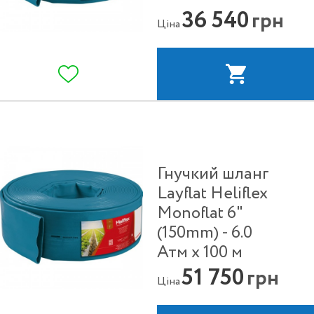
36 540
грн
Ціна
Гнучкий шланг
Layflat Heliflex
Monoflat 6"
(150mm) - 6.0
Атм х 100 м
51 750
грн
Ціна