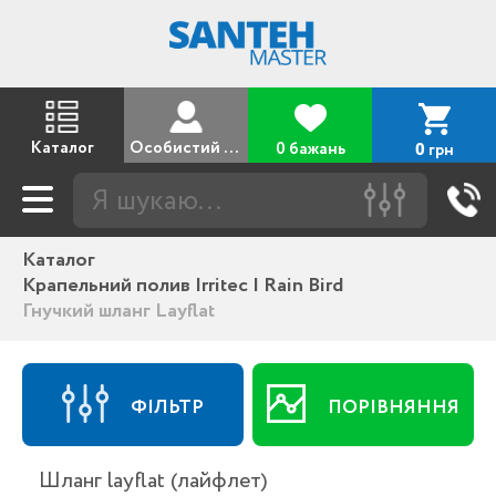
Каталог
Особистий кабінет
0 бажань
грн
0
Каталог
Крапельний полив Irritec | Rain Bird
Гнучкий шланг Layflat
ФІЛЬТР
ПОРІВНЯННЯ
Шланг layflat (лайфлет)