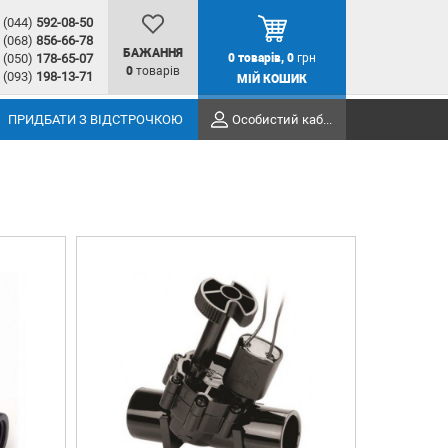
(044)
592-08-50
(068)
856-66-78
БАЖАННЯ
(050)
178-65-07
0
товарів,
0
грн
0
товарів
(093)
198-13-71
МІЙ КОШИК
ПРИДБАТИ З ВІДСТРОЧКОЮ
Особистий кабінет