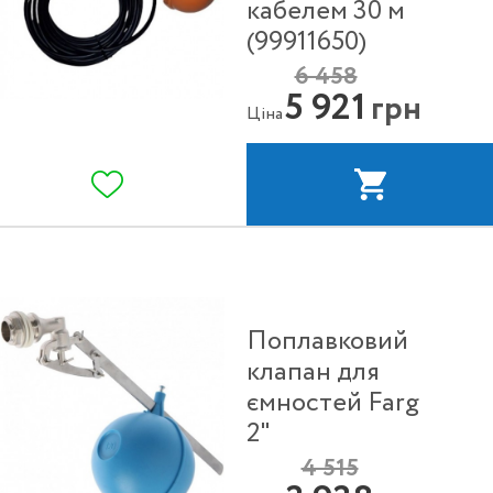
кабелем 30 м
(99911650)
6 458
5 921
грн
Ціна
Поплавковий
клапан для
ємностей Farg
2"
4 515