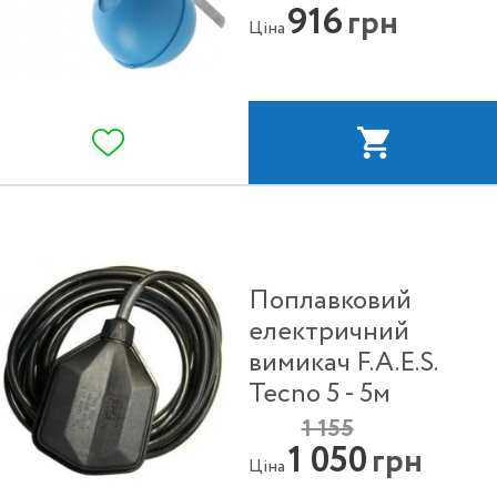
916
грн
Ціна
Поплавковий
електричний
вимикач F.A.E.S.
Tecno 5 - 5м
1 155
1 050
грн
Ціна