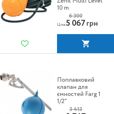
Zenit Multi Level
10 m
6 300
5 067
грн
Ціна
Поплавковий
клапан для
ємностей Farg 1
1/2"
3 413