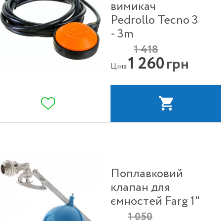
вимикач
Pedrollo Tecno 3
- 3m
1 418
1 260
грн
Ціна
Поплавковий
клапан для
ємностей Farg 1"
1 050