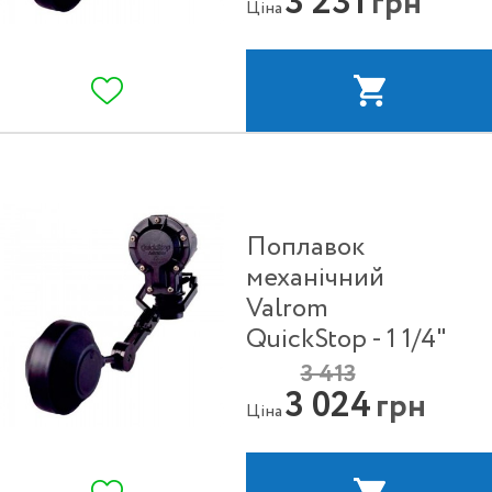
3 231
грн
Ціна
Поплавок
механічний
Valrom
QuickStop - 1 1/4"
3 413
3 024
грн
Ціна