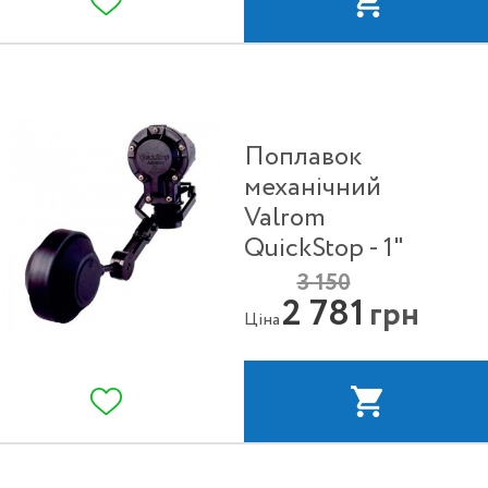
Поплавок
механічний
Valrom
QuickStop - 1"
3 150
2 781
грн
Ціна