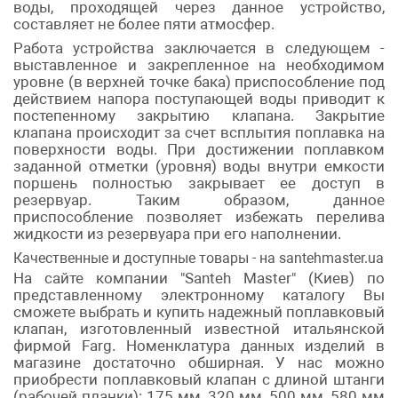
воды, проходящей через данное устройство,
составляет не более пяти атмосфер.
Работа устройства заключается в следующем -
выставленное и закрепленное на необходимом
уровне (в верхней точке бака) приспособление под
действием напора поступающей воды приводит к
постепенному закрытию клапана. Закрытие
клапана происходит за счет всплытия поплавка на
поверхности воды. При достижении поплавком
заданной отметки (уровня) воды внутри емкости
поршень полностью закрывает ее доступ в
резервуар. Таким образом, данное
приспособление позволяет избежать перелива
жидкости из резервуара при его наполнении.
Качественные и доступные товары - на santehmaster.ua
На сайте компании "Santeh Master" (Киев) по
представленному электронному каталогу Вы
сможете выбрать и купить надежный поплавковый
клапан, изготовленный известной итальянской
фирмой Farg. Номенклатура данных изделий в
магазине достаточно обширная. У нас можно
приобрести поплавковый клапан с длиной штанги
(рабочей планки): 175 мм, 320 мм, 500 мм, 580 мм