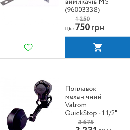
вимикачів MS1
(96003338)
1 250
750
грн
Ціна
Поплавок
механічний
Valrom
QuickStop - 1 1/2"
3 675