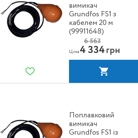
вимикач
Grundfos FS1 з
кабелем 20 м
(99911648)
6 563
4 334
грн
Ціна
Поплавковий
вимикач
Grundfos FS1 із