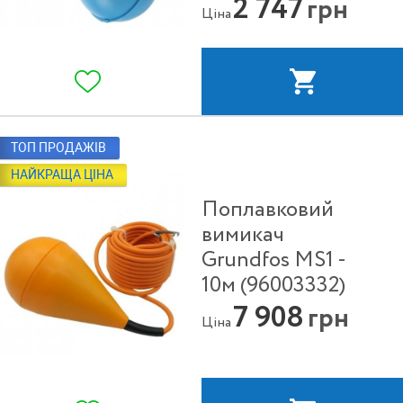
2 747
грн
Ціна
ТОП ПРОДАЖІВ
НАЙКРАЩА ЦІНА
Поплавковий
вимикач
Grundfos MS1 -
10м (96003332)
7 908
грн
Ціна