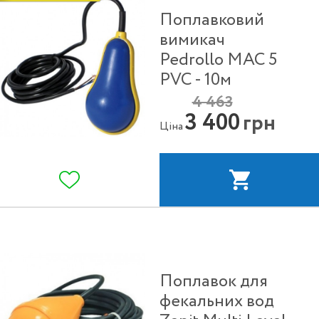
Поплавковий
вимикач
Pedrollo MAC 5
PVC - 10м
4 463
3 400
грн
Ціна
Поплавок для
фекальних вод