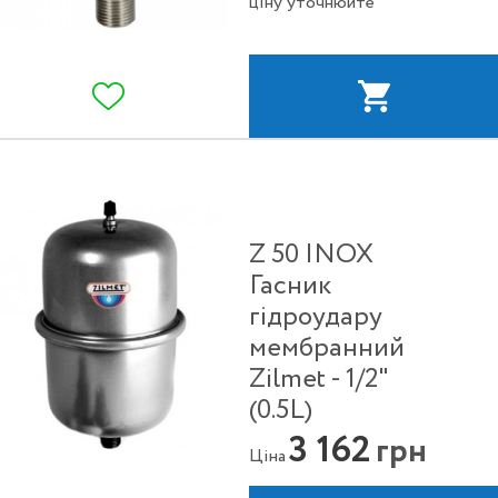
ціну уточнюйте
Z 50 INOX
Гасник
гідроудару
мембранний
Zilmet - 1/2"
(0.5L)
3 162
грн
Ціна