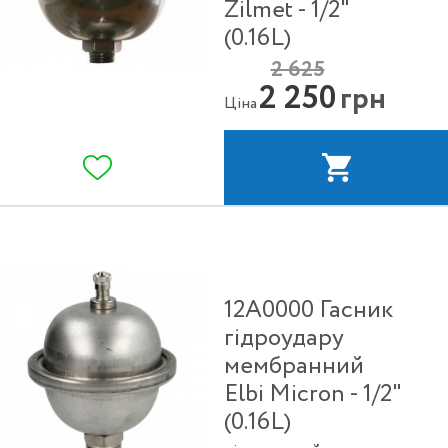
Zilmet - 1/2"
(0.16L)
2 625
2 250
грн
Ціна
12A0000 Гасник
гідроудару
мембранний
Elbi Micron - 1/2"
(0.16L)