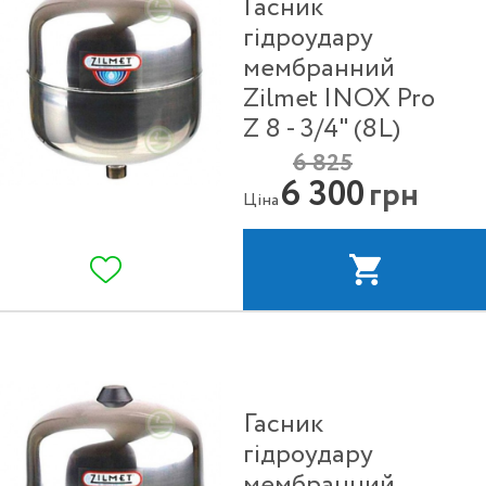
Гасник
гідроудару
мембранний
Zilmet INOX Pro
Z 8 - 3/4" (8L)
6 825
6 300
грн
Ціна
Гасник
гідроудару
мембранний