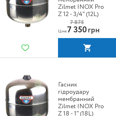
Zilmet INOX Pro
Z 12 - 3/4" (12L)
7 875
7 350
грн
Ціна
Гасник
гідроудару
мембранний
Zilmet INOX Pro
Z 18 - 1" (18L)