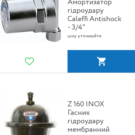
Амортизатор
гідроудару
Caleffi Antishock
- 3/4"
ціну уточнюйте
Z 160 INOX
Гасник
гідроудару
мембранний