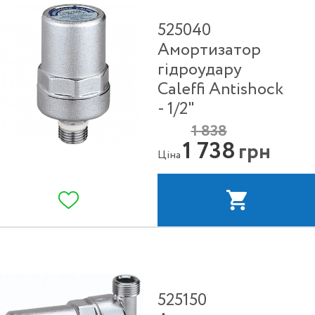
525040
Амортизатор
гідроудару
Caleffi Antishock
- 1/2"
1 838
1 738
грн
Ціна
525150