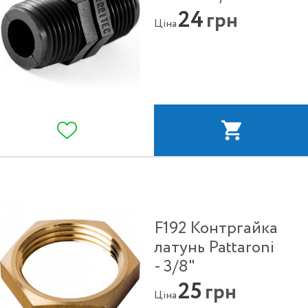
24
грн
Ціна
F192 Контргайка
латунь Pattaroni
- 3/8"
25
грн
Ціна