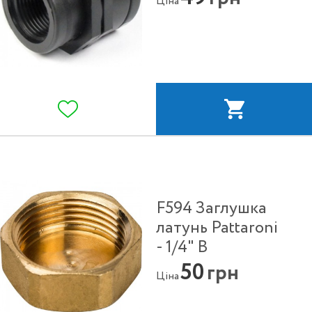
Ціна
F594 Заглушка
латунь Pattaroni
- 1/4" В
50
грн
Ціна