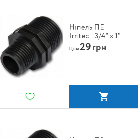
Ніпель ПЕ
Irritec - 3/4" x 1"
29
грн
Ціна