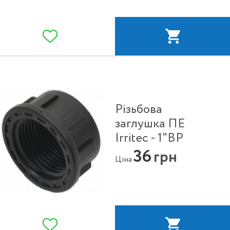
Різьбова
заглушка ПЕ
Irritec - 1"ВР
36
грн
Ціна