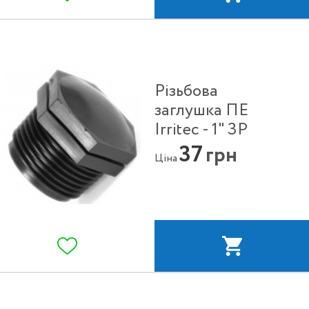
Різьбова
заглушка ПЕ
Irritec - 1" ЗР
37
грн
Ціна