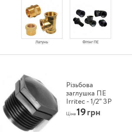
Латунь
Фітінг ПЕ
Різьбова
заглушка ПЕ
Irritec - 1/2" ЗР
19
грн
Ціна