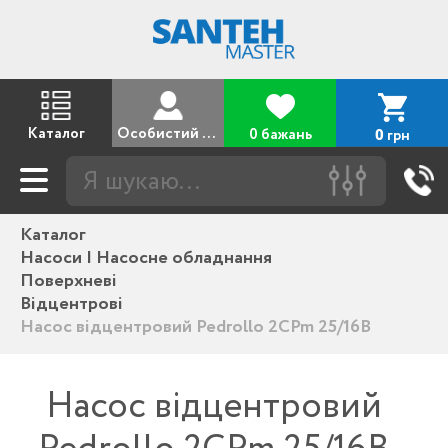
Каталог
Особистий кабінет
0 бажань
грн
0
Каталог
Насоси | Насосне обладнання
Поверхневі
Відцентрові
Насос відцентровий Pedrollo 2CPm 25/16B
Насос відцентровий