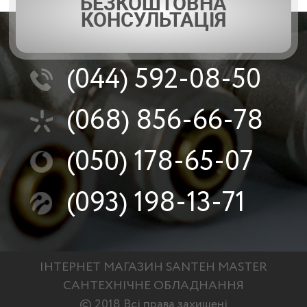
БЕЗКОШТОВНА
КОНСУЛЬТАЦІЯ
(044)
592-08-50
(068)
856-66-78
(050)
178-65-07
(093)
198-13-71
ІНТЕРНЕТ МАГАЗИН SANTEH MASTER
САНТЕХНІЧНЕ ОБЛАДНАННЯ
© 2018 Всі права захищені