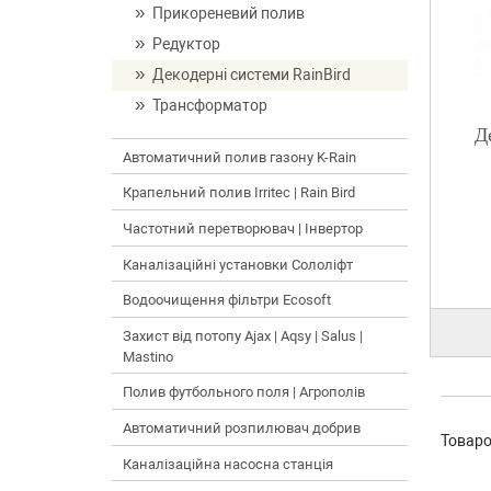
Прикореневий полив
Редуктор
Декодерні системи RainBird
Трансформатор
Д
Автоматичний полив газону K-Rain
Крапельний полив Irritec | Rain Bird
Частотний перетворювач | Інвертор
Каналізаційні установки Сололіфт
Водоочищення фільтри Ecosoft
Захист від потопу Ajax | Aqsy | Salus |
Mastino
Полив футбольного поля | Агрополів
Автоматичний розпилювач добрив
Товаро
Каналізаційна насосна станція