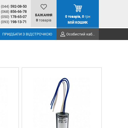
(044)
592-08-50
(068)
856-66-78
БАЖАННЯ
(050)
178-65-07
0
товарів,
0
грн
0
товарів
(093)
198-13-71
МІЙ КОШИК
ПРИДБАТИ З ВІДСТРОЧКОЮ
Особистий кабінет