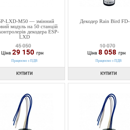
SP-LXD-M50 — змінний
Декодер Rain Bird FD
овий модуль на 50 станцій
контролерів декодера ESP-
LXD
45 050
10 070
29 150
8 058
Ціна
грн
Ціна
грн
Працюємо з ПДВ
Працюємо з ПДВ
КУПИТИ
КУПИТИ