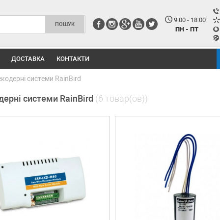
9:00 - 18:00
ПН - ПТ
ДОСТАВКА
КОНТАКТИ
кодерні системи RainBird
дерні системи RainBird
(6 товар(ов))