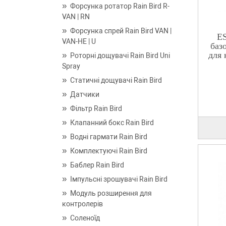
Форсунка ротатор Rain Bird R-
VAN | RN
Форсунка спрей Rain Bird VAN |
E
VAN-HE | U
баз
для 
Роторні дощувачі Rain Bird Uni
Spray
Статичні дощувачі Rain Bird
Датчики
Фільтр Rain Bird
Клапанний бокс Rain Bird
Водні гармати Rain Bird
Комплектуючі Rain Bird
Баблер Rain Bird
Імпульсні зрошувачі Rain Bird
Модуль розширення для
контролерів
Соленоїд