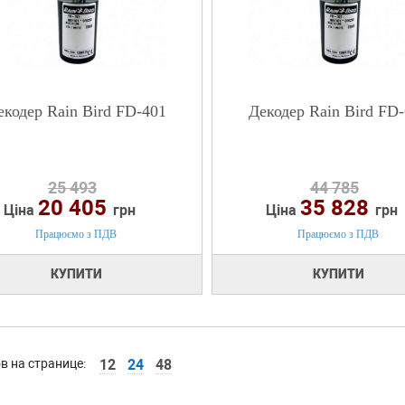
екодер Rain Bird FD-401
Декодер Rain Bird FD
25 493
44 785
20 405
35 828
Ціна
грн
Ціна
грн
Працюємо з ПДВ
Працюємо з ПДВ
КУПИТИ
КУПИТИ
в на странице:
12
24
48