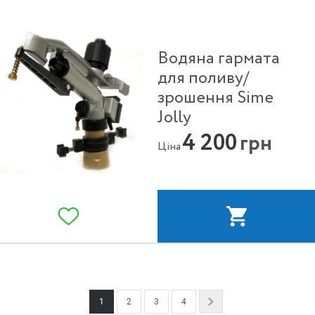
Водяна гармата
для поливу/
зрошення Sime
Jolly
4 200
грн
Ціна
1
2
3
4
Next