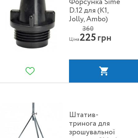
Форсунка Sime
D.12 для (K1,
Jolly, Ambo)
360
225
грн
Ціна
Штатив-
тринога для
зрошувальної