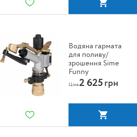
Водяна гармата
для поливу/
зрошення Sime
Funny
2 625
грн
Ціна