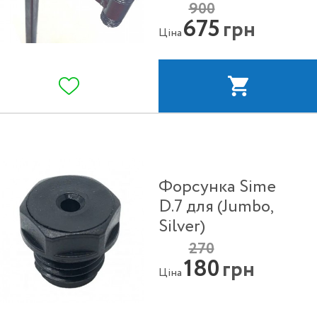
900
675
грн
Ціна
Форсунка Sime
D.7 для (Jumbo,
Silver)
270
180
грн
Ціна