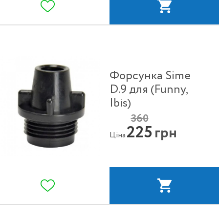
Форсунка Sime
D.9 для (Funny,
Ibis)
360
225
грн
Ціна