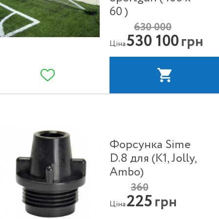
60 )
630 000
530 100
грн
Ціна
Форсунка Sime
D.8 для (K1, Jolly,
Ambo)
360
225
грн
Ціна