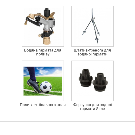
Водяна гармата для
Штатив-тренога для
поливу
водяної гармати
Полив футбольного поля
Форсунка для водної
гармати Sime