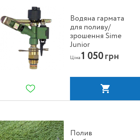
Водяна гармата
для поливу/
зрошення Sime
Junior
1 050
грн
Ціна
Полив