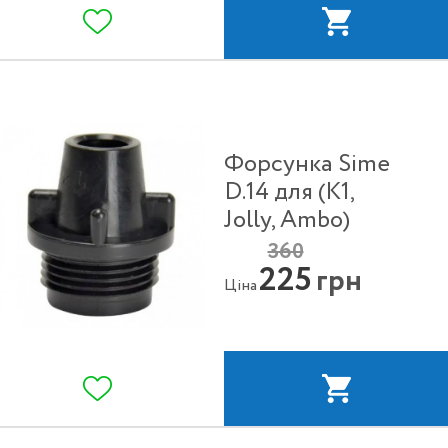
Форсунка Sime
D.14 для (K1,
Jolly, Ambo)
360
225
грн
Ціна