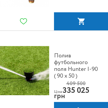
Полив
футбольного
поля Hunter I-90
( 90 х 50 )
409 500
335 025
Ціна
грн