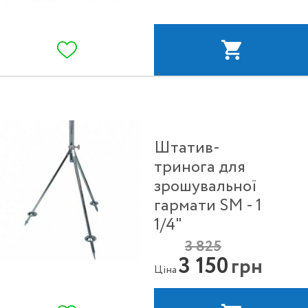
Штатив-
тринога для
зрошувальної
гармати SM - 1
1/4"
3 825
3 150
грн
Ціна