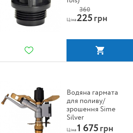
Ibis)
360
225
грн
Ціна
Водяна гармата
для поливу/
зрошення Sime
Silver
1 675
грн
Ціна