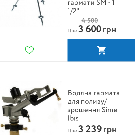
гармати SM - 1
1/2"
4 500
3 600
грн
Ціна
Водяна гармата
для поливу/
зрошення Sime
Ibis
3 239
грн
Ціна