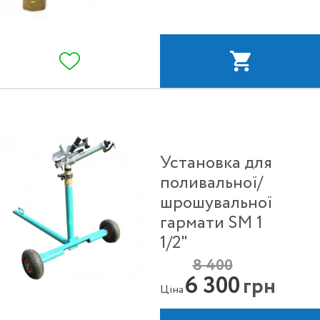
Установка для
поливальної/
шрошувальної
гармати SM 1
1/2"
8 400
6 300
грн
Ціна