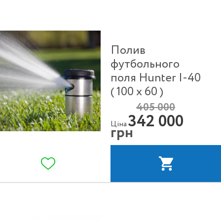
Полив
футбольного
поля Hunter I-40
( 100 х 60 )
405 000
342 000
Ціна
грн