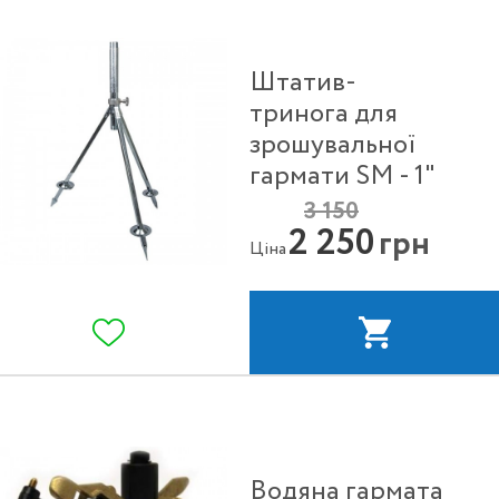
Штатив-
тринога для
зрошувальної
гармати SM - 1"
3 150
2 250
грн
Ціна
Водяна гармата