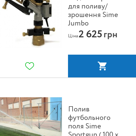
для поливу/
зрошення Sime
Jumbo
2 625
грн
Ціна
Полив
футбольного
поля Sime
Sportgun ( 100 х