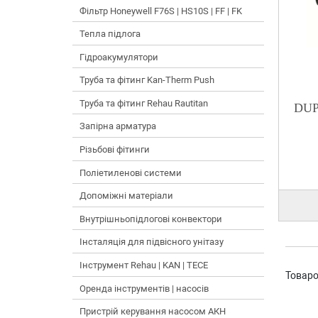
Фільтр Honeywell F76S | HS10S | FF | FK
Тепла підлога
Гідроакумулятори
Труба та фітинг Kan-Therm Push
Труба та фітинг Rehau Rautitan
DUP
Запірна арматура
Різьбові фітинги
Поліетиленові системи
Допоміжні матеріали
Внутрішньопідлогові конвектори
Інсталяція для підвісного унітазу
Інструмент Rehau | KAN | TECE
Товаро
Оренда інструментів | насосів
Пристрій керування насосом АКН