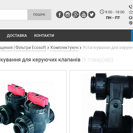
9:00 - 18:00
ПН - ПТ
ДОСТАВКА
КОНТАКТИ
ення | Фільтри Ecosoft
Комплектуючі
Устаткування для керуюч
ткування для керуючих клапанів
(6 товар(ов))