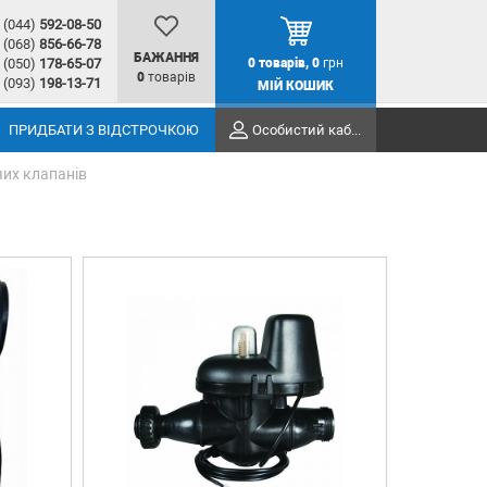
(044)
592-08-50
(068)
856-66-78
БАЖАННЯ
(050)
178-65-07
0
товарів,
0
грн
0
товарів
(093)
198-13-71
МІЙ КОШИК
ПРИДБАТИ З ВІДСТРОЧКОЮ
Особистий кабінет
их клапанів