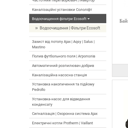
Частотний перетворювач | Інвертор
Каналізаційні установки Сололіфт
Водоочищення фільтри Ecosoft
Бай
Водоочищення | Фільтри Ecosoft
Захист від потопу Ajax | Aqsy | Salus |
Mastino
Полив футбольного поля | Агрополів
Автоматичний розпилювач добрив
Каналізаційна насосна станція
Установка накопичення та підйому
Pedrollo
Установка-насос для відведення
конденсату
Сигналізація | Охоронна система Ajax
Електричні котли Protherm | Vaillant