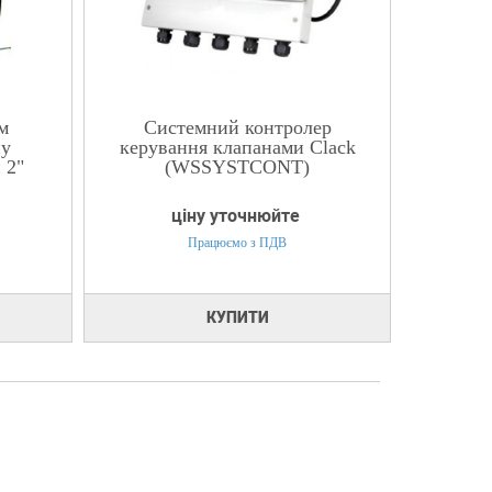
м
Системний контролер
пу
керування клапанами Clack
 2"
(WSSYSTCONT)
ціну уточнюйте
Працюємо з ПДВ
КУПИТИ