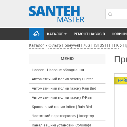
КАТАЛОГ
РЕМОНТ НАСОСІВ
НОВИНИ
Каталог
Фільтр Honeywell F76S | HS10S | FF | FK
П
Пр
МЕНЮ
Насоси | Насосне обладнання
Автоматичний полив газону Hunter
НАЙ
Автоматичний полив газону Rain Bird
Автоматичний полив газону K-Rain
Крапельний полив Irritec | Rain Bird
Частотний перетворювач | Інвертор
Каналізаційні установки Сололіфт