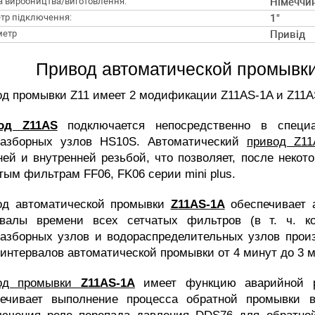
а виробництва/виготовлення:
Німеччи
тр підключення:
1"
метр
Привід
Привод автоматической промывки
д промывки Z11 имеет 2 модификации Z11AS-1A и Z11
од Z11AS
подключается непосредственно в специ
разборных узлов HS10S. Автоматический
привод Z11
ей и внутренней резьбой, что позволяет, после некот
тым фильтрам FF06, FK06 серии mini plus.
од автоматической промывки
Z11AS-1A
обеспечивает 
рвалы времени всех сетчатых фильтров (в т. ч. к
азборных узлов и водораспределительных узлов произ
 интервалов автоматической промывки от 4 минут до 3 
од промывки
Z11AS-1A
имеет функцию аварийной р
печивает выполнение процесса обратной промывки 