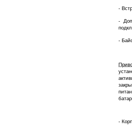
- Вст
- До
подкл
- Бай
Прив
устан
акти
закры
питан
батар
- Кор