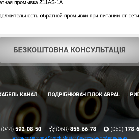
атная промывка Z11AS-1A
должительность обратной промывки при питании от сети 
БЕЗКОШТОВНА КОНСУЛЬТАЦІЯ
КАБЕЛЬ КАНАЛ
ПОДРІБНЮВАЧ ГІЛОК ARPAL
РИ
(044)
592-08-50
(068)
856-66-78
(050)
178-
Інтернет магазин Santeh Master
Сантехнічне обладнання