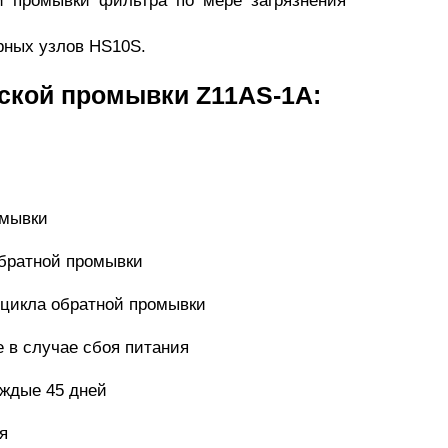
й промывки фильтра по мере загрязнения
рных узлов HS10S.
ской промывки Z11AS-1A:
омывки
обратной промывки
 цикла обратной промывки
е в случае сбоя питания
аждые 45 дней
я