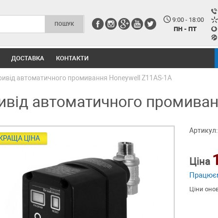
9:00 - 18:00
ПН - ПТ
ДОСТАВКА
КОНТАКТИ
ривід автоматичного промивання Honeywell Z11AS-1A
ивід автоматичного промиван
Артикул:
КРАЩА ЦІНА
Ціна
Працює
Ціни оно