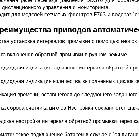
лючения реле перепада давления DDS76 для обратно
, дистанционного управления и мониторинга.
дит для моделей сетчатых фильтров F76S и водоразбо
реимущества приводов автоматиче
стая установка интервалов промывки с помощью кнопок
пка включения обратной промывки в ручном режиме
тодиодная индикация заданного интервала обратной пр
тодиодная индикация количества выполненных циклов 
икация времени, оставшегося до следующего заданного
пка сброса счётчика циклов Настройки сохраняются даж
одская настройка интервала обратной промывки через к
оматическое подключение батарей в случае сбоя питани