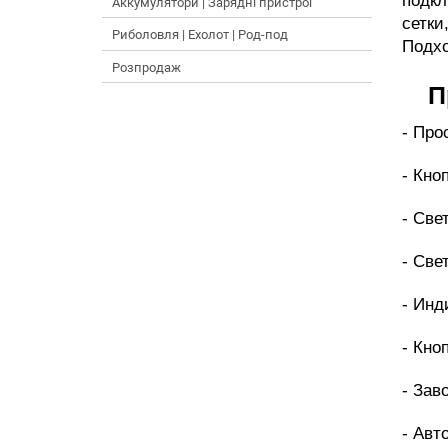
подк
Аккумулятори | Зарядні пристрої
сетки
Риболовля | Ехолот | Род-под
Подхо
Розпродаж
П
- Про
- Кно
- Све
- Све
- Инд
- Кно
- Зав
- Авт