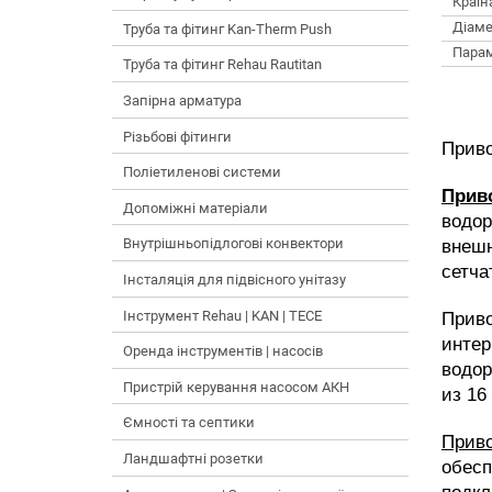
Країн
Діаме
Труба та фітинг Kan-Therm Push
Пара
Труба та фітинг Rehau Rautitan
Запірна арматура
Різьбові фітинги
Приво
Поліетиленові системи
Прив
Допоміжні матеріали
водо
Внутрішньопідлогові конвектори
внешн
сетча
Інсталяція для підвісного унітазу
Інструмент Rehau | KAN | TECE
Прив
инте
Оренда інструментів | насосів
водор
Пристрій керування насосом АКН
из 16
Ємності та септики
Прив
Ландшафтні розетки
обес