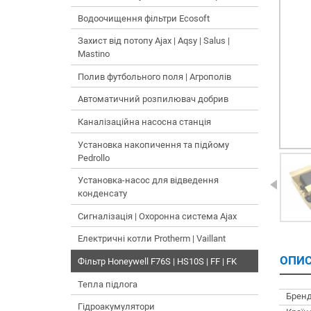
Водоочищення фільтри Ecosoft
Захист від потопу Ajax | Aqsy | Salus |
Mastino
Полив футбольного поля | Агрополів
Автоматичний розпилювач добрив
Каналізаційна насосна станція
Установка накопичення та підйому
Pedrollo
Установка-насос для відведення
конденсату
Сигналізація | Охоронна система Ajax
Електричні котли Protherm | Vaillant
ОПИС
Фільтр Honeywell F76S | HS10S | FF | FK
Тепла підлога
Бренд
Гідроакумулятори