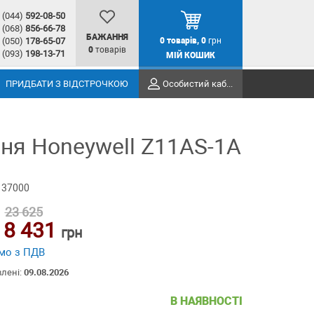
(044)
592-08-50
(068)
856-66-78
БАЖАННЯ
(050)
178-65-07
0
товарів,
0
грн
0
товарів
(093)
198-13-71
МІЙ КОШИК
ПРИДБАТИ З ВІДСТРОЧКОЮ
Особистий кабінет
ня Honeywell Z11AS-1A
 37000
23 625
18 431
грн
мо з ПДВ
влені:
09.08.2026
В НАЯВНОСТІ