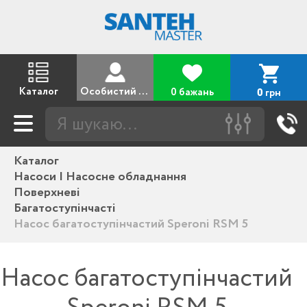
Каталог
Особистий кабінет
0 бажань
грн
0
Каталог
Насоси | Насосне обладнання
Поверхневі
Багатоступінчасті
Насос багатоступінчастий Speroni RSM 5
Насос багатоступінчастий