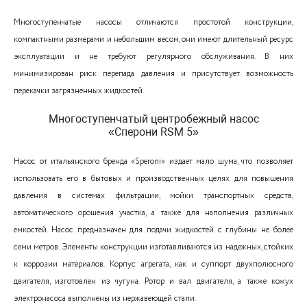
Многоступенчатые насосы отличаются простотой конструкции,
компактными размерами и небольшим весом, они имеют длительный ресурс
эксплуатации и не требуют регулярного обслуживания. В них
минимизирован риск перепада давления и присутствует возможность
перекачки загрязненных жидкостей.
Многоступенчатый центробежный насос
«Сперони RSM 5»
Насос от итальянского бренда «Speroni» издает мало шума, что позволяет
использовать его в бытовых и производственных целях для повышения
давления в системах фильтрации, мойки транспортных средств,
автоматического орошения участка, а также для наполнения различных
емкостей. Насос предназначен для подачи жидкостей с глубины не более
семи метров. Элементы конструкции изготавливаются из надежных, стойких
к коррозии материалов. Корпус агрегата, как и суппорт двухполюсного
двигателя, изготовлен из чугуна. Ротор и вал двигателя, а также кожух
электронасоса выполнены из нержавеющей стали.