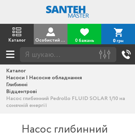
Каталог
Особистий кабінет
0 бажань
грн
0
Каталог
Насоси | Насосне обладнання
Глибинні
Відцентрові
Насос глибинний Pedrollo FLUID SOLAR 1/10 на
сонячній енергії
Насос глибинний