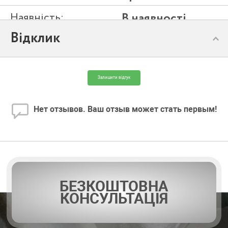
Наявність:
В наявності
Відклик
Модель:
4SR1m/35-PD
Залишити відгук
Нет отзывов. Ваш отзыв может стать первым!
БЕЗКОШТОВНА
КОНСУЛЬТАЦІЯ