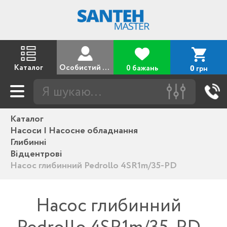
Каталог
Особистий кабінет
0 бажань
грн
0
Каталог
Насоси | Насосне обладнання
Глибинні
Відцентрові
Насос глибинний Pedrollo 4SR1m/35-PD
Насос глибинний