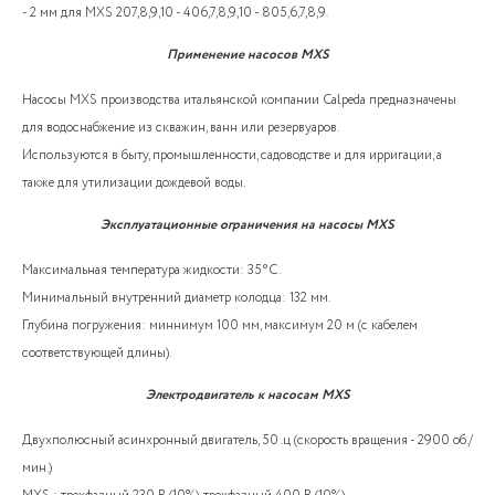
- 2 мм для MXS 207,8,9,10 - 406,7,8,9,10 - 805,6,7,8,9.
Применение насосов MXS
Насосы MXS производства итальянской компании Calpeda предназначены
для водоснабжение из скважин, ванн или резервуаров.
Используются в быту, промышленности, садоводстве и для ирригации, а
также для утилизации дождевой воды.
Эксплуатационные ограничения на насосы MXS
Максимальная температура жидкости: 35°C.
Минимальный внутренний диаметр колодца: 132 мм.
Глубина погружения: миннимум 100 мм, максимум 20 м (с кабелем
соответствующей длины).
Электродвигатель к насосам MXS
Двухполюсный асинхронный двигатель, 50 .ц (скорость вращения - 2900 об./
мин.)