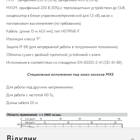
MXS : трехфазный 230 В (10%), трехфазный 400 В (10%).
MXSM: однофазный 230 В (10%) ,с термозащитным устройством до 1,1кВ,
конденсатор в блоке управления(термический для 1,5 кВ), насос с
поплавковым выключателем (по требованию).
Кабель: длина 15 м, 4G1 мм2, тип H07RN8-F.
Изоляция класса "F".
Защита IP 68 (для непрерывной работы в погруженном положении).
Обмотка сухая с двойной пропиткой, устойчивой к влаге.
Исполнение в соответствии со стандартом EN 60335-2-41 (CEI 61-69).
Специальные исполнения под заказ насосов MXS
Для работы под другими напряжениями.
Для работы с частотой 60 Гц.
Длина кабеля 20 м.
Відклик