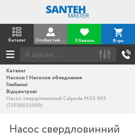
Каталог
Особистий кабінет
0 бажань
грн
0
Каталог
Насоси | Насосне обладнання
Глибинні
Відцентрові
Насос свердловинний Calpeda MXS 903
(72F05032000)
Насос свердловинний