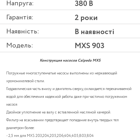
Напруга:
380 В
Гарантія:
2 роки
Наявність:
В наявності
Модель:
MXS 903
Конструкция насосов Calpeda MXS
Погружные многоступенчатые насосы выполнены из нержавеющей
хромоникелевой стали.
Гидравлическая часть внизу и двигатель сверху, охлаждается перекачиваемой
водой для обеспечения надежной работы даже при частично погруженном
насосе.
Двойное уплотнение на валу с вставленной масляной камерой.
Фильтр на всасывании предотвращает попадание внутрь твердых тел
диаметром более:
- 2,5 мм для MXS 203,204,205,206,404,405,803,804