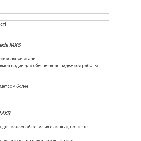
сті
peda MXS
никелевой стали.
аемой водой для обеспечения надежной работы
метром более:
 MXS
 для водоснабжение из скважин, ванн или
также для утилизации дождевой воды.