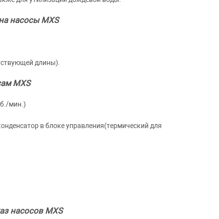
на насосы MXS
тствующей длины).
сам MXS
б./мин.)
конденсатор в блоке управления(термический для
аз насосов MXS