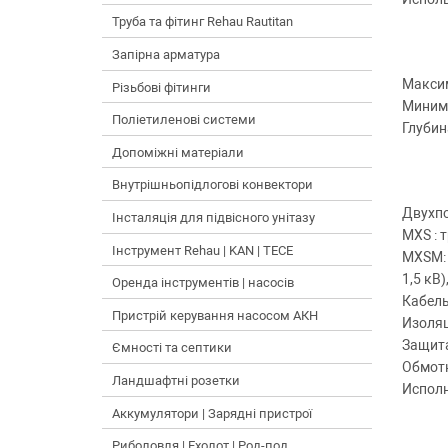
Труба та фітинг Rehau Rautitan
Запірна арматура
Максим
Різьбові фітинги
Минима
Поліетиленові системи
Глубин
Допоміжні матеріали
Внутрішньопідлогові конвектори
Двухпо
Інсталяція для підвісного унітазу
MXS : 
Інструмент Rehau | KAN | TECE
MXSM: 
1,5 кВ
Оренда інструментів | насосів
Кабель
Пристрій керування насосом АКН
Изоляц
Защита
Ємності та септики
Обмотк
Ландшафтні розетки
Исполн
Аккумулятори | Зарядні пристрої
Риболовля | Ехолот | Род-под