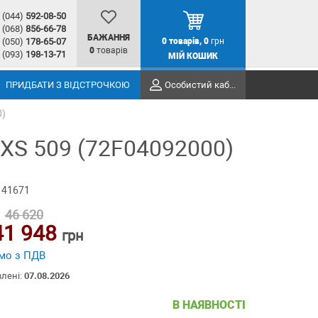
(044)
592-08-50
(068)
856-66-78
БАЖАННЯ
(050)
178-65-07
0
товарів,
0
грн
0
товарів
(093)
198-13-71
МІЙ КОШИК
ПРИДБАТИ З ВІДСТРОЧКОЮ
Особистий кабінет
0)
XS 509 (72F04092000)
 41671
46 620
41 948
грн
мо з ПДВ
влені:
07.08.2026
В НАЯВНОСТІ