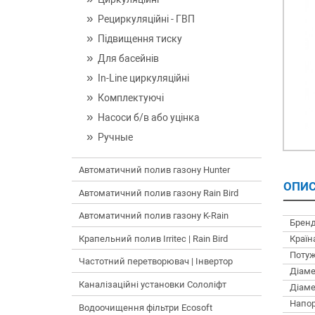
Рециркуляційні - ГВП
Підвищення тиску
Для басейнів
In-Line циркуляційні
Комплектуючі
Насоси б/в або уцінка
Ручные
Автоматичний полив газону Hunter
ОПИС
Автоматичний полив газону Rain Bird
Автоматичний полив газону K-Rain
Бренд
Країн
Крапельний полив Irritec | Rain Bird
Потуж
Частотний перетворювач | Інвертор
Діаме
Каналізаційні установки Сололіфт
Діаме
Напор
Водоочищення фільтри Ecosoft