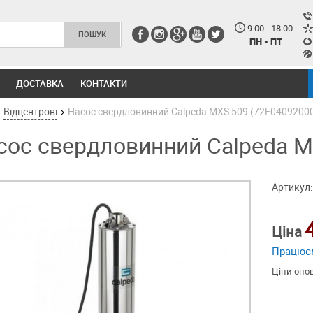
9:00 - 18:00
ПН - ПТ
ДОСТАВКА
КОНТАКТИ
Відцентрові
Насос свердловинний Calpeda MXS 509 (72F0409200
сос свердловинний Calpeda M
Артикул:
Ціна
Працює
Ціни оно