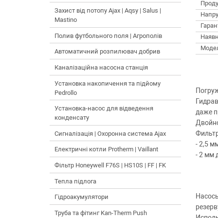
Проду
Захист від потопу Ajax | Aqsy | Salus |
Напру
Mastino
Гарант
Полив футбольного поля | Агрополів
Наявн
Моде
Автоматичний розпилювач добрив
Каналізаційна насосна станція
Установка накопичення та підйому
Погруж
Pedrollo
Гидрав
Установка-насос для відведення
даже п
конденсату
Двойно
Фильтр
Сигналізація | Охоронна система Ajax
- 2,5 
Електричні котли Protherm | Vaillant
- 2 мм 
Фільтр Honeywell F76S | HS10S | FF | FK
Тепла підлога
Насосы
Гідроакумулятори
резерв
Труба та фітинг Kan-Therm Push
Исполь