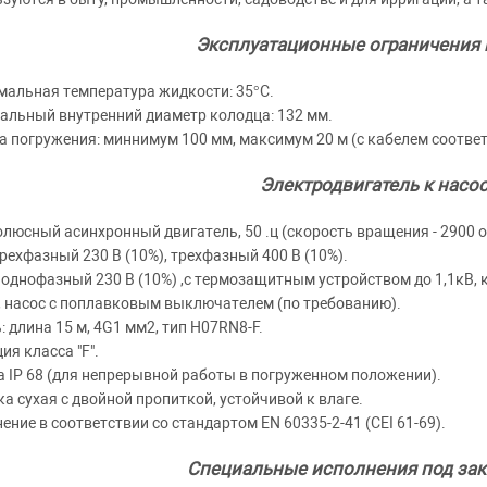
Эксплуатационные ограничения 
альная температура жидкости: 35°C.
льный внутренний диаметр колодца: 132 мм.
а погружения: миннимум 100 мм, максимум 20 м (с кабелем соотве
Электродвигатель к насо
люсный асинхронный двигатель, 50 .ц (скорость вращения - 2900 о
трехфазный 230 В (10%), трехфазный 400 В (10%).
однофазный 230 В (10%) ,с термозащитным устройством до 1,1кВ, 
), насос с поплавковым выключателем (по требованию).
: длина 15 м, 4G1 мм2, тип H07RN8-F.
ия класса "F".
 IP 68 (для непрерывной работы в погруженном положении).
а сухая с двойной пропиткой, устойчивой к влаге.
ение в соответствии со стандартом EN 60335-2-41 (CEI 61-69).
Специальные исполнения под зак