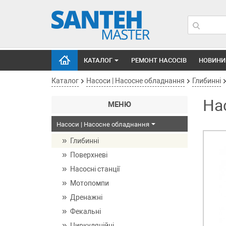
КАТАЛОГ
РЕМОНТ НАСОСІВ
НОВИНИ
Каталог
Насоси | Насосне обладнання
Глибинні
На
МЕНЮ
Насоси | Насосне обладнання
Глибинні
Поверхневі
Насосні станції
Мотопомпи
Дренажні
Фекальні
Циркуляційні