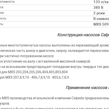
ктивність:
133 л/хв
га:
380 В
ія:
2 роки
ість:
В наявно
ль:
MXS 509
Конструкция насосов Cal
ные многоступенчатые насосы выполнены из нержавеющей хромо
лическая часть внизу и двигатель сверху, охлаждается перекачив
ри частично погруженном насосе.
е уплотнение на валу с вставленной масляной камерой.
 на всасывании предотвращает попадание внутрь твердых тел диа
мм для MXS 203,204,205,206,404,405,803,804
для MXS 207,8,9,10 - 406,7,8,9,10 - 805,6,7,8,9.
Применение насосов
 MXS производства итальянской компании Calpeda предназначены
уаров.
зуются в быту, промышленности, садоводстве и для ирригации, а 