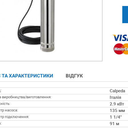
 ТА ХАРАКТЕРИСТИКИ
ВІДГУК
:
Calpeda
а виробництва/виготовлення:
Італія
ність:
2.9 кВт
тр насоса:
135 мм
тр підключення:
1 1/4"
:
91 м