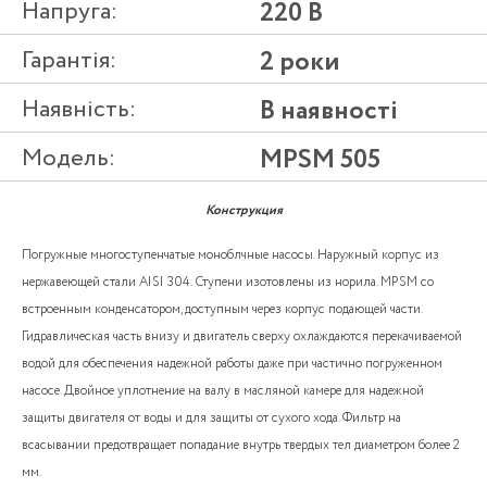
Напруга:
220 В
Гарантія:
2 роки
Наявність:
В наявності
Модель:
MPSM 505
Конструкция
Погружные многоступенчатые моноблчные насосы. Наружный корпус из
нержавеющей стали AISI 304. Ступени изотовлены из норила. MPSM со
встроенным конденсатором, доступным через корпус подающей части.
Гидравлическая часть внизу и двигатель сверху охлаждаются перекачиваемой
водой для обеспечения надежной работы даже при частично погруженном
насосе. Двойное уплотнение на валу в масляной камере для надежной
защиты двигателя от воды и для защиты от сухого хода. Фильтр на
всасывании предотвращает попадание внутрь твердых тел диаметром более 2
мм.