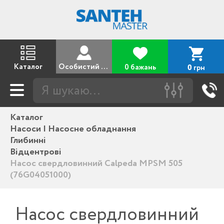
Каталог
Особистий кабінет
0 бажань
грн
0
Каталог
Насоси | Насосне обладнання
Глибинні
Відцентрові
Насос свердловинний Calpeda MPSM 505
(76G04051000)
Насос свердловинний