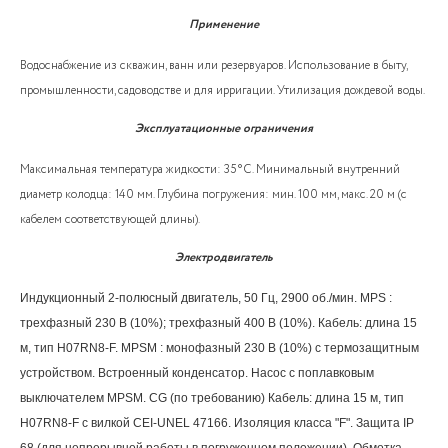
Применение
Водоснабжение из скважин, ванн или резервуаров. Использование в быту,
промышленности, садоводстве и для ирригации. Утилизация дождевой воды.
Эксплуатационные ограничения
Максимальная температура жидкости: 35°C. Минимальный внутренний
диаметр колодца: 140 мм. Глубина погружения: мин. 100 мм, макс. 20 м (с
кабелем соответствующей длины).
Электродвигатель
Индукционный 2-полюсный двигатель, 50 Гц, 2900 об./мин. MPS :
трехфазный 230 В (10%); трехфазный 400 В (10%). Кабель: длина 15
м, тип H07RN8-F. MPSM : монофазный 230 В (10%) с термозащитным
устройством. Встроенный конденсатор. Насос с поплавковым
выключателем MPSM. CG (по требованию) Кабель: длина 15 м, тип
H07RN8-F с вилкой CEI-UNEL 47166. Изоляция класса "F". Защита IP