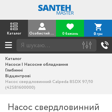
Каталог
Особистий кабінет
0 бажань
грн
0
Каталог
Насоси | Насосне обладнання
Глибинні
Відцентрові
Насос свердловинний Calpeda 8SDX 97/10
(42S81600000)
Насос свердловинний