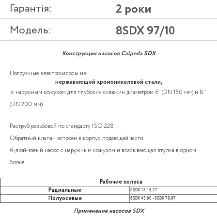
Гарантія:
2 роки
Модель:
8SDX 97/10
Конструкция насосов Calpeda SDX
Погружные электронасосы из
нержавеющей хромоникелевой стали,
с наружным кожухом для глубоких скважин диаметром 6" (DN 150 мм) и 8"
(DN 200 мм).
Раструб резьбовой по стандарту ISO 228
Обратный клапан встроен в корпус подающей части.
6-дюймовый насос с наружным кожухом и всасывающая втулка в одном
блоке.
Рабочие колеса
Радиальные
6SDX 13,18,27
Полуосевые
6SDX 45,60 - 8SDX 78,97
Применение насосов SDX