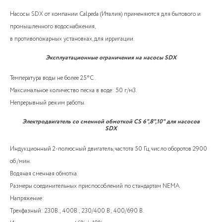
Насосы SDX от компании Calpeda (Италия) применяются для бытового и
промышленного водоснабжения,
в противопожарных установках, для ирригации.
Эксплуатационные ограничения на насосы SDX
Температура воды не более 25°C .
Максимальное количество песка в воде: 50 г/м3.
Непрерывный режим работы.
Электродвигатель со сменной обмоткой CS 6",8",10" для насосов
SDX
Индукционный 2-полюсный двигатель, частота 50 Гц, число оборотов 2900
об./мин.
Водяная сменная обмотка.
Размеры соединительных приспособлений по стандартам NEMA.
Напряжение:
Трехфазный: 230В.; 400В.; 230/400 В; 400/690 В.