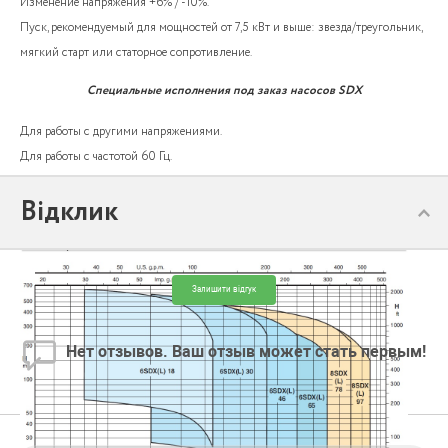
Изменение напряжения +6% / -10%.
Пуск, рекомендуемый для мощностей от 7,5 кВт и выше: звезда/треугольник,
мягкий старт или статорное сопротивление.
Специальные исполнения под заказ насосов SDX
Для работы с другими напряжениями.
Для работы с частотой 60 Гц.
Для жидкостей с более высокой температурой.
Відклик
Двигатель FK.
Залишити відгук
Нет отзывов. Ваш отзыв может стать первым!