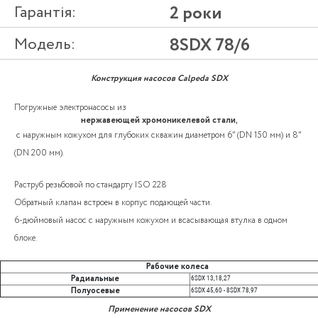
Гарантія:
2 роки
Модель:
8SDX 78/6
Конструкция насосов Calpeda SDX
Погружные электронасосы из
нержавеющей хромоникелевой стали,
с наружным кожухом для глубоких скважин диаметром 6" (DN 150 мм) и 8"
(DN 200 мм).
Раструб резьбовой по стандарту ISO 228
Обратный клапан встроен в корпус подающей части.
6-дюймовый насос с наружным кожухом и всасывающая втулка в одном
блоке.
Рабочие колеса
Радиальные
6SDX 13,18,27
Полуосевые
6SDX 45,60 - 8SDX 78,97
Применение насосов SDX