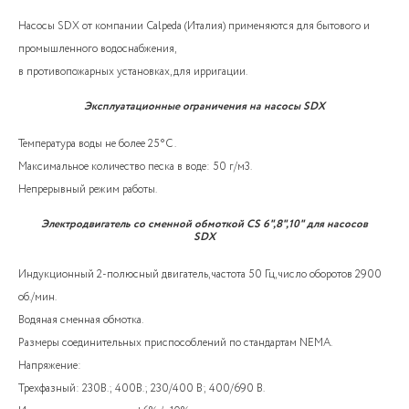
Насосы SDX от компании Calpeda (Италия) применяются для бытового и
промышленного водоснабжения,
в противопожарных установках, для ирригации.
Эксплуатационные ограничения на насосы SDX
Температура воды не более 25°C .
Максимальное количество песка в воде: 50 г/м3.
Непрерывный режим работы.
Электродвигатель со сменной обмоткой CS 6",8",10" для насосов
SDX
Индукционный 2-полюсный двигатель, частота 50 Гц, число оборотов 2900
об./мин.
Водяная сменная обмотка.
Размеры соединительных приспособлений по стандартам NEMA.
Напряжение:
Трехфазный: 230В.; 400В.; 230/400 В; 400/690 В.