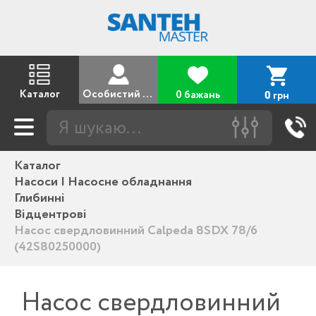
Каталог
Особистий кабінет
0 бажань
грн
0
Каталог
Насоси | Насосне обладнання
Глибинні
Відцентрові
Насос свердловинний Calpeda 8SDX 78/6
(42S80250000)
Насос свердловинний