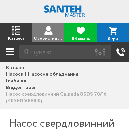
Каталог
Особистий кабінет
0 бажань
грн
0
Каталог
Насоси | Насосне обладнання
Глибинні
Відцентрові
Насос свердловинний Calpeda 8SDS 70/16
(40SM1600000)
Насос свердловинний