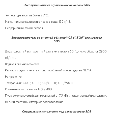
Эксплуатационные ограничения на насосы SDS
Температура воды не более 25°C .
Максимальное количество песка в воде: 150 г/м3.
Непрерывный режим работы.
Электродвигатель со сменной обмоткой CS 6",8",10" для насосов
SDS
Двухполюсный асинхронный двигатель, частота 50 Гц, число оборотов 2900
об./мин.
Водяная сменная обмотка.
Размеры соединительных приспособлений по стандартам NEMA.
Напряжение:
Трехфазный: 230В.; 400В.; 230/400 В; 400/690 В.
Изменение напряжения +6% / -10%.
Пуск, рекомендуемый для мощностей от 7,5 кВт и выше: звезда/треугольник,
мягкий старт или статорное сопротивление.
Специальные исполнения под заказ насосов SDS