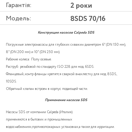
Гарантія:
2 роки
Модель:
8SDS 70/16
Конструкция насосов Calpeda SDS
Погружные электронасосы для глубоких скважин диаметром 6" (DN 150 мм),
8" (DN 200 мм) и 10" (DN 250 мм).
Рабочие колеса: Полу осевые.
Раструб: резьбовой по стандарту ISO 228 для мод. 6SDS.
Фланцевый, контр фланцы крепятся сваркой внахлестку для мод. 8SDS,
10SDS.
Обратный клапан встроен в корпус подающей части.
Применение насосов SDS
Насосы SDS от компании Calpeda (Италия)
применяются в бытових и промышленных
водоснабжениях,противопожарных установках,а также для ирригации.