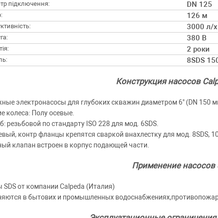
тр підключення:
DN 125
:
126 м
ктивність:
3000 л/х
га:
380 В
ія:
2 роки
ль:
8SDS 15
Конструкция насосов Cal
ные электронасосы для глубоких скважин диаметром 6" (DN 150 мм),
е колеса: Полу осевые.
б: резьбовой по стандарту ISO 228 для мод. 6SDS.
вый, контр фланцы крепятся сваркой внахлестку для мод. 8SDS, 1
ый клапан встроен в корпус подающей части.
Применение насосов
 SDS от компании Calpeda (Италия)
яются в бытових и промышленных водоснабжениях,противопожарн
Эксплуатационные ограничения 