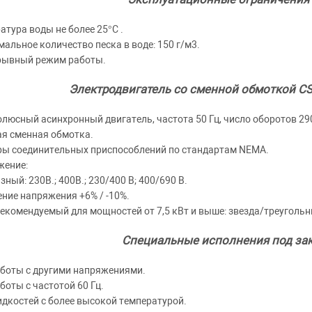
атура воды не более 25°C .
альное количество песка в воде: 150 г/м3.
рывный режим работы.
Электродвигатель со сменной обмоткой CS 6
люсный асинхронный двигатель, частота 50 Гц, число оборотов 29
я сменная обмотка.
ы соединительных приспособлений по стандартам NEMA.
жение:
зный: 230В.; 400В.; 230/400 В; 400/690 В.
ние напряжения +6% / -10%.
рекомендуемый для мощностей от 7,5 кВт и выше: звезда/треугольн
Специальные исполнения под зак
боты с другими напряжениями.
боты с частотой 60 Гц.
дкостей с более высокой температурой.