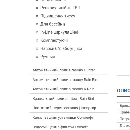
Рециркуляційні - ГВП
Підвищення тиску
Для басейнів
In-Line циркуляційні
Комплектуючі
Насоси б/в або уцінка
Ручные
Автоматичний полив газону Hunter
Автоматичний полив газону Rain Bird
Автоматичний полив газону K-Rain
ОПИС
Крапельний полив Irritec | Rain Bird
Бренд
Частотний перетворювач | Інвертор
Країн
Каналізаційні установки Сололіфт
Потуж
Діаме
Водоочищення фільтри Ecosoft