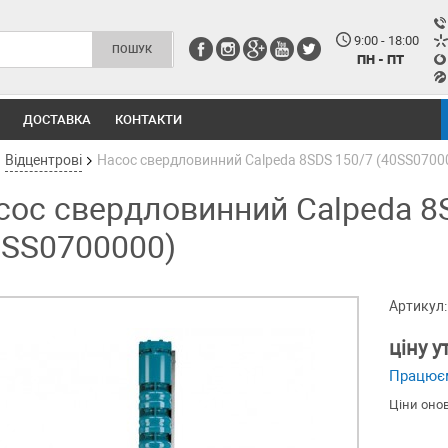
9:00 - 18:00
ПН - ПТ
ДОСТАВКА
КОНТАКТИ
Відцентрові
Насос свердловинний Calpeda 8SDS 150/7 (40SS0700
сос свердловинний Calpeda 8
0SS0700000)
Артикул:
ціну 
Працює
Ціни оно