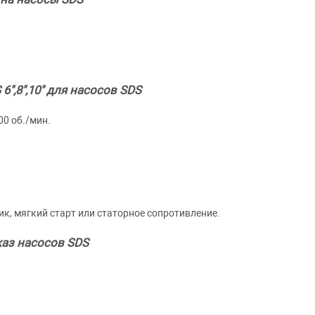
",8",10" для насосов SDS
00 об./мин.
ик, мягкий старт или статорное сопротивление.
аз насосов SDS