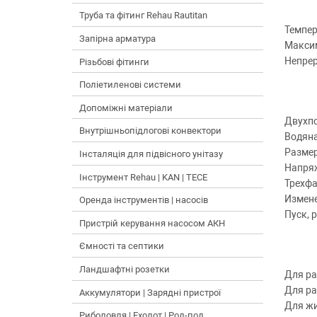
Труба та фітинг Rehau Rautitan
Темпер
Запірна арматура
Максим
Непре
Різьбові фітинги
Поліетиленові системи
Допоміжні матеріали
Двухпо
Внутрішньопідлогові конвектори
Водяна
Размер
Інсталяція для підвісного унітазу
Напря
Інструмент Rehau | KAN | TECE
Трехфа
Измене
Оренда інструментів | насосів
Пуск, 
Пристрій керування насосом АКН
Ємності та септики
Ландшафтні розетки
Для ра
Для ра
Аккумулятори | Зарядні пристрої
Для жи
Риболовля | Ехолот | Род-под