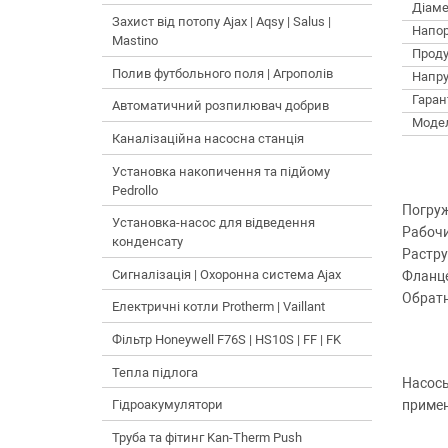
Діаме
Захист від потопу Ajax | Aqsy | Salus |
Напор
Mastino
Проду
Полив футбольного поля | Агрополів
Напру
Гарант
Автоматичний розпилювач добрив
Моде
Каналізаційна насосна станція
Установка накопичення та підйому
Pedrollo
Погруж
Установка-насос для відведення
Рабочи
конденсату
Растру
Сигналізація | Охоронна система Ajax
Фланце
Обратн
Електричні котли Protherm | Vaillant
Фільтр Honeywell F76S | HS10S | FF | FK
Тепла підлога
Насосы
примен
Гідроакумулятори
Труба та фітинг Kan-Therm Push