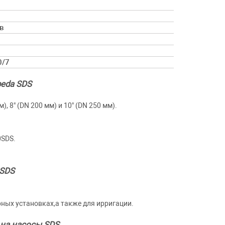
в
0/7
peda SDS
 8" (DN 200 мм) и 10" (DN 250 мм).
0SDS.
 SDS
ых установках,а также для ирригации.
на насосы SDS