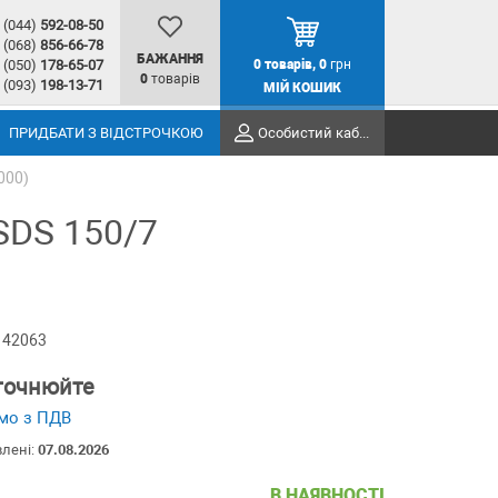
(044)
592-08-50
(068)
856-66-78
БАЖАННЯ
(050)
178-65-07
0
товарів,
0
грн
0
товарів
(093)
198-13-71
МІЙ КОШИК
ПРИДБАТИ З ВІДСТРОЧКОЮ
Особистий кабінет
000)
SDS 150/7
 42063
уточнюйте
мо з ПДВ
влені:
07.08.2026
В НАЯВНОСТІ