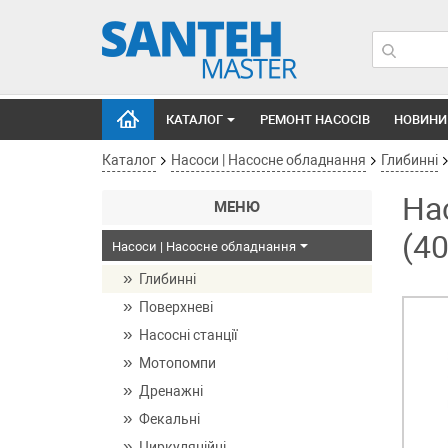
КАТАЛОГ
РЕМОНТ НАСОСІВ
НОВИНИ
Каталог
Насоси | Насосне обладнання
Глибинні
На
МЕНЮ
(4
Насоси | Насосне обладнання
Глибинні
Поверхневі
Насосні станції
Мотопомпи
Дренажні
Фекальні
Циркуляційні