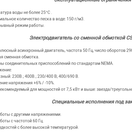
атура воды не более 25°C .
альное количество песка в воде: 150 г/м3.
рывный режим работы.
Электродвигатель со сменной обмоткой CS 6
люсный асинхронный двигатель, частота 50 Гц, число оборотов 29
я сменная обмотка.
ы соединительных приспособлений по стандартам NEMA.
жение:
зный: 230В.; 400В.; 230/400 В; 400/690 В.
ние напряжения +6% / -10%.
рекомендуемый для мощностей от 7,5 кВт и выше: звезда/треугольн
Специальные исполнения под зак
боты с другими напряжениями.
боты с частотой 60 Гц.
дкостей с более высокой температурой.