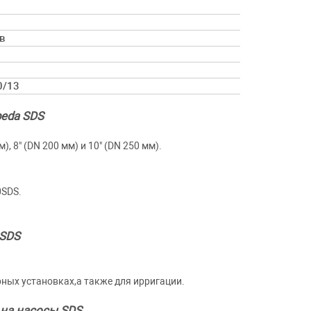
в
0/13
peda SDS
 8" (DN 200 мм) и 10" (DN 250 мм).
0SDS.
 SDS
ых установках,а также для ирригации.
на насосы SDS