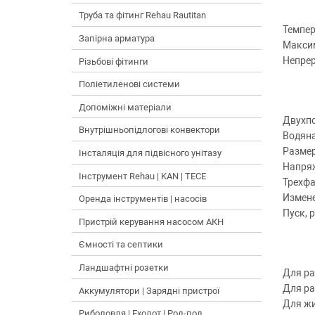
Труба та фітинг Rehau Rautitan
Темпер
Запірна арматура
Максим
Непре
Різьбові фітинги
Поліетиленові системи
Допоміжні матеріали
Двухпо
Внутрішньопідлогові конвектори
Водяна
Размер
Інсталяція для підвісного унітазу
Напря
Інструмент Rehau | KAN | TECE
Трехфа
Измене
Оренда інструментів | насосів
Пуск, 
Пристрій керування насосом АКН
Ємності та септики
Ландшафтні розетки
Для ра
Для ра
Аккумулятори | Зарядні пристрої
Для жи
Риболовля | Ехолот | Род-под