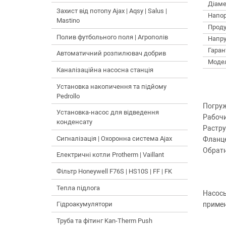
Діаме
Захист від потопу Ajax | Aqsy | Salus |
Напор
Mastino
Проду
Полив футбольного поля | Агрополів
Напру
Гарант
Автоматичний розпилювач добрив
Моде
Каналізаційна насосна станція
Установка накопичення та підйому
Pedrollo
Погруж
Установка-насос для відведення
Рабочи
конденсату
Растру
Сигналізація | Охоронна система Ajax
Фланце
Обратн
Електричні котли Protherm | Vaillant
Фільтр Honeywell F76S | HS10S | FF | FK
Тепла підлога
Насосы
примен
Гідроакумулятори
Труба та фітинг Kan-Therm Push