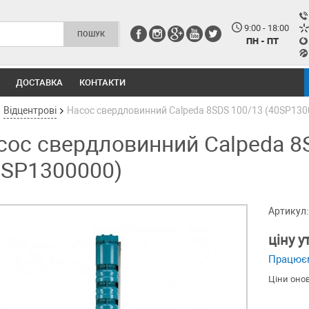
9:00 - 18:00
ПН - ПТ
ДОСТАВКА
КОНТАКТИ
Відцентрові
Насос свердловинний Calpeda 8SDS 100/13 (40SP130
сос свердловинний Calpeda 8
0SP1300000)
Артикул:
ціну 
Працює
Ціни оно