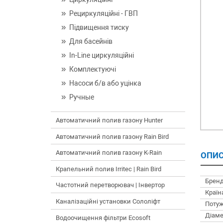
Рециркуляційні - ГВП
Підвищення тиску
Для басейнів
In-Line циркуляційні
Комплектуючі
Насоси б/в або уцінка
Ручные
Автоматичний полив газону Hunter
Автоматичний полив газону Rain Bird
Автоматичний полив газону K-Rain
ОПИС
Крапельний полив Irritec | Rain Bird
Бренд
Частотний перетворювач | Інвертор
Країн
Каналізаційні установки Сололіфт
Потуж
Діаме
Водоочищення фільтри Ecosoft