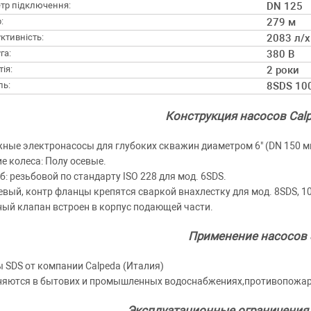
тр підключення:
DN 125
:
279 м
ктивність:
2083 л/х
га:
380 В
ія:
2 роки
ль:
8SDS 10
Конструкция насосов Cal
ные электронасосы для глубоких скважин диаметром 6" (DN 150 мм),
е колеса: Полу осевые.
б: резьбовой по стандарту ISO 228 для мод. 6SDS.
вый, контр фланцы крепятся сваркой внахлестку для мод. 8SDS, 1
ый клапан встроен в корпус подающей части.
Применение насосов
 SDS от компании Calpeda (Италия)
яются в бытових и промышленных водоснабжениях,противопожарн
Эксплуатационные ограничения 