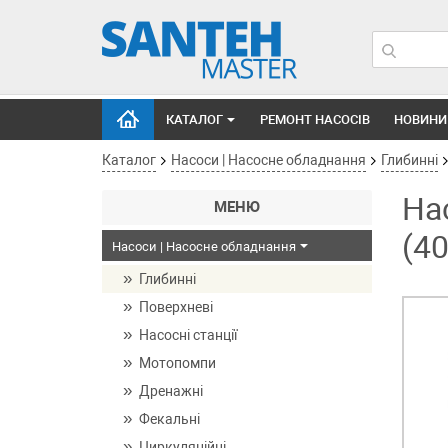
КАТАЛОГ
РЕМОНТ НАСОСІВ
НОВИНИ
Каталог
Насоси | Насосне обладнання
Глибинні
На
МЕНЮ
(4
Насоси | Насосне обладнання
Глибинні
Поверхневі
Насосні станції
Мотопомпи
Дренажні
Фекальні
Циркуляційні