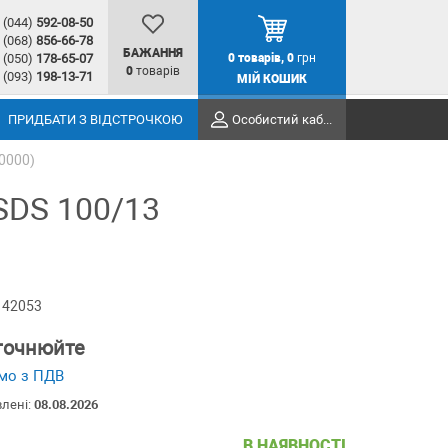
(044)
592-08-50
(068)
856-66-78
БАЖАННЯ
(050)
178-65-07
0
товарів,
0
грн
0
товарів
(093)
198-13-71
МІЙ КОШИК
ПРИДБАТИ З ВІДСТРОЧКОЮ
Особистий кабінет
0000)
SDS 100/13
 42053
уточнюйте
мо з ПДВ
влені:
08.08.2026
В НАЯВНОСТІ