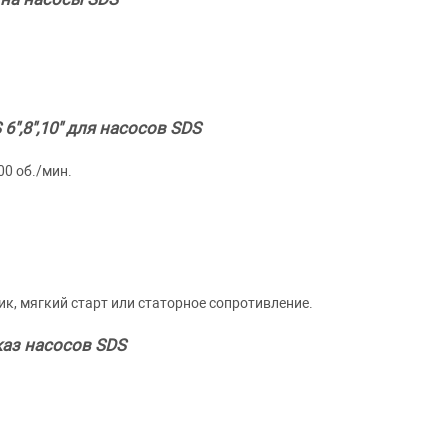
",8",10" для насосов SDS
00 об./мин.
ик, мягкий старт или статорное сопротивление.
аз насосов SDS