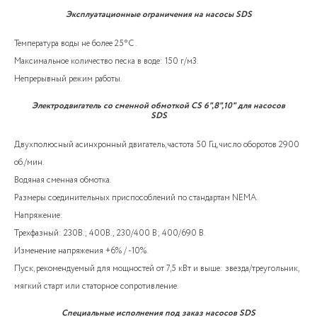
Эксплуатационные ограничения на насосы SDS
Температура воды не более 25°C .
Максимальное количество песка в воде: 150 г/м3.
Непрерывный режим работы.
Электродвигатель со сменной обмоткой CS 6",8",10" для насосов
SDS
Двухполюсный асинхронный двигатель, частота 50 Гц, число оборотов 2900
об./мин.
Водяная сменная обмотка.
Размеры соединительных приспособлений по стандартам NEMA.
Напряжение:
Трехфазный: 230В.; 400В.; 230/400 В; 400/690 В.
Изменение напряжения +6% / -10%.
Пуск, рекомендуемый для мощностей от 7,5 кВт и выше: звезда/треугольник,
мягкий старт или статорное сопротивление.
Специальные исполнения под заказ насосов SDS