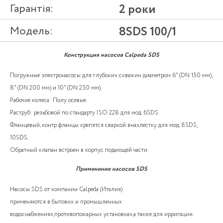
Гарантія:
2 роки
Модель:
8SDS 100/1
Конструкция насосов Calpeda SDS
Погружные электронасосы для глубоких скважин диаметром 6" (DN 150 мм),
8" (DN 200 мм) и 10" (DN 250 мм).
Рабочие колеса: Полу осевые.
Раструб: резьбовой по стандарту ISO 228 для мод. 6SDS.
Фланцевый, контр фланцы крепятся сваркой внахлестку для мод. 8SDS,
10SDS.
Обратный клапан встроен в корпус подающей части.
Применение насосов SDS
Насосы SDS от компании Calpeda (Италия)
применяются в бытових и промышленных
водоснабжениях,противопожарных установках,а также для ирригации.