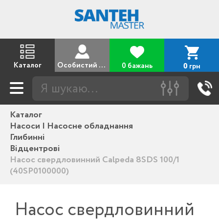
Каталог
Особистий кабінет
0 бажань
грн
0
Каталог
Насоси | Насосне обладнання
Глибинні
Відцентрові
Насос свердловинний Calpeda 8SDS 100/1
(40SP0100000)
Насос свердловинний