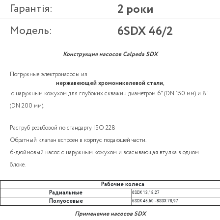
Гарантія:
2 роки
Модель:
6SDX 46/2
Конструкция насосов Calpeda SDX
Погружные электронасосы из
нержавеющей хромоникелевой стали,
с наружным кожухом для глубоких скважин диаметром 6" (DN 150 мм) и 8"
(DN 200 мм).
Раструб резьбовой по стандарту ISO 228
Обратный клапан встроен в корпус подающей части.
6-дюймовый насос с наружным кожухом и всасывающая втулка в одном
блоке.
Рабочие колеса
Радиальные
6SDX 13,18,27
Полуосевые
6SDX 45,60 - 8SDX 78,97
Применение насосов SDX