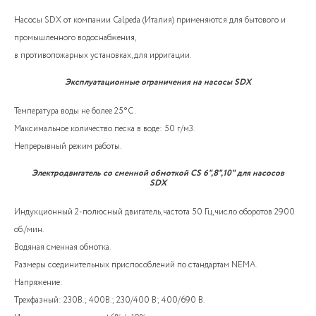
Насосы SDX от компании Calpeda (Италия) применяются для бытового и
промышленного водоснабжения,
в противопожарных установках, для ирригации.
Эксплуатационные ограничения на насосы SDX
Температура воды не более 25°C .
Максимальное количество песка в воде: 50 г/м3.
Непрерывный режим работы.
Электродвигатель со сменной обмоткой CS 6",8",10" для насосов
SDX
Индукционный 2-полюсный двигатель, частота 50 Гц, число оборотов 2900
об./мин.
Водяная сменная обмотка.
Размеры соединительных приспособлений по стандартам NEMA.
Напряжение:
Трехфазный: 230В.; 400В.; 230/400 В; 400/690 В.