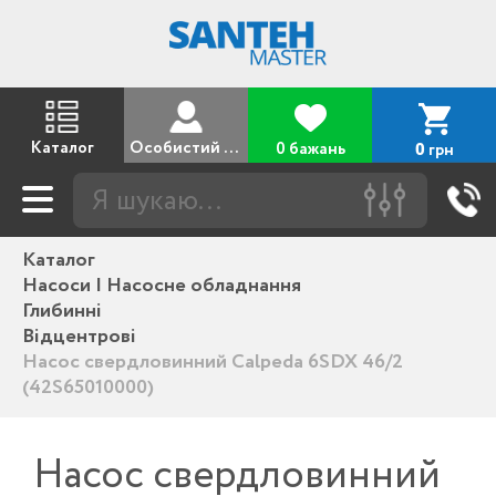
Каталог
Особистий кабінет
0 бажань
грн
0
Каталог
Насоси | Насосне обладнання
Глибинні
Відцентрові
Насос свердловинний Calpeda 6SDX 46/2
(42S65010000)
Насос свердловинний