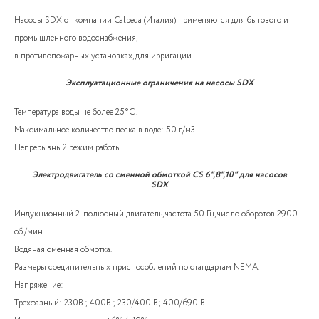
Насосы SDX от компании Calpeda (Италия) применяются для бытового и
промышленного водоснабжения,
в противопожарных установках, для ирригации.
Эксплуатационные ограничения на насосы SDX
Температура воды не более 25°C .
Максимальное количество песка в воде: 50 г/м3.
Непрерывный режим работы.
Электродвигатель со сменной обмоткой CS 6",8",10" для насосов
SDX
Индукционный 2-полюсный двигатель, частота 50 Гц, число оборотов 2900
об./мин.
Водяная сменная обмотка.
Размеры соединительных приспособлений по стандартам NEMA.
Напряжение:
Трехфазный: 230В.; 400В.; 230/400 В; 400/690 В.