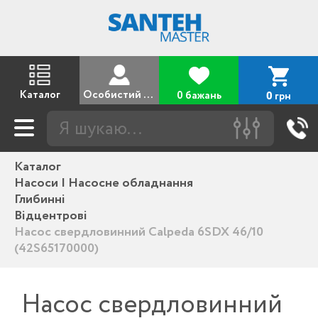
Каталог
Особистий кабінет
0 бажань
грн
0
Каталог
Насоси | Насосне обладнання
Глибинні
Відцентрові
Насос свердловинний Calpeda 6SDX 46/10
(42S65170000)
Насос свердловинний