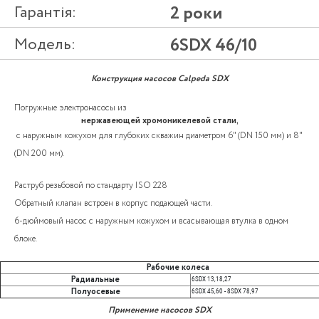
Гарантія:
2 роки
Модель:
6SDX 46/10
Конструкция насосов Calpeda SDX
Погружные электронасосы из
нержавеющей хромоникелевой стали,
с наружным кожухом для глубоких скважин диаметром 6" (DN 150 мм) и 8"
(DN 200 мм).
Раструб резьбовой по стандарту ISO 228
Обратный клапан встроен в корпус подающей части.
6-дюймовый насос с наружным кожухом и всасывающая втулка в одном
блоке.
Рабочие колеса
Радиальные
6SDX 13,18,27
Полуосевые
6SDX 45,60 - 8SDX 78,97
Применение насосов SDX