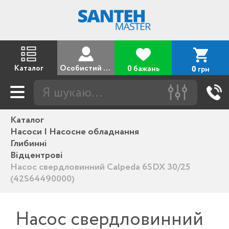
Каталог
Особистий кабінет
0 бажань
грн
0
Каталог
Насоси | Насосне обладнання
Глибинні
Відцентрові
Насос свердловинний Calpeda 6SDX 30/25
(42S64490000)
Насос свердловинний