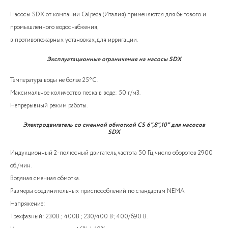
Насосы SDX от компании Calpeda (Италия) применяются для бытового и
промышленного водоснабжения,
в противопожарных установках, для ирригации.
Эксплуатационные ограничения на насосы SDX
Температура воды не более 25°C .
Максимальное количество песка в воде: 50 г/м3.
Непрерывный режим работы.
Электродвигатель со сменной обмоткой CS 6",8",10" для насосов
SDX
Индукционный 2-полюсный двигатель, частота 50 Гц, число оборотов 2900
об./мин.
Водяная сменная обмотка.
Размеры соединительных приспособлений по стандартам NEMA.
Напряжение:
Трехфазный: 230В.; 400В.; 230/400 В; 400/690 В.