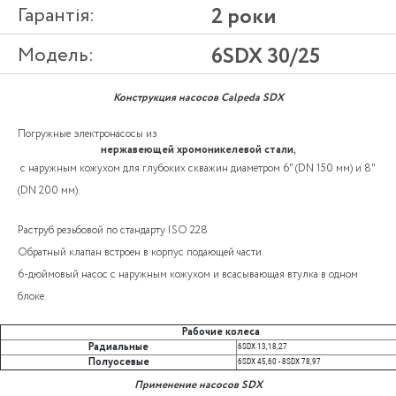
Гарантія:
2 роки
Модель:
6SDX 30/25
Конструкция насосов Calpeda SDX
Погружные электронасосы из
нержавеющей хромоникелевой стали,
с наружным кожухом для глубоких скважин диаметром 6" (DN 150 мм) и 8"
(DN 200 мм).
Раструб резьбовой по стандарту ISO 228
Обратный клапан встроен в корпус подающей части.
6-дюймовый насос с наружным кожухом и всасывающая втулка в одном
блоке.
Рабочие колеса
Радиальные
6SDX 13,18,27
Полуосевые
6SDX 45,60 - 8SDX 78,97
Применение насосов SDX