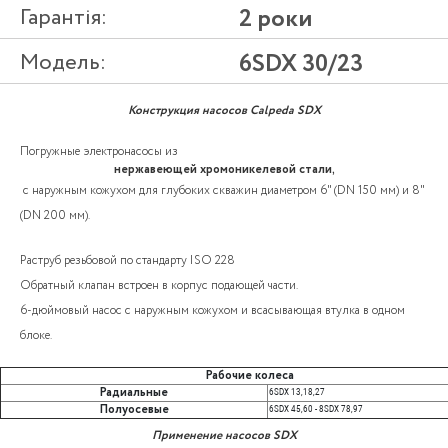
Гарантія:
2 роки
Модель:
6SDX 30/23
Конструкция насосов Calpeda SDX
Погружные электронасосы из
нержавеющей хромоникелевой стали,
с наружным кожухом для глубоких скважин диаметром 6" (DN 150 мм) и 8"
(DN 200 мм).
Раструб резьбовой по стандарту ISO 228
Обратный клапан встроен в корпус подающей части.
6-дюймовый насос с наружным кожухом и всасывающая втулка в одном
блоке.
Рабочие колеса
Радиальные
6SDX 13,18,27
Полуосевые
6SDX 45,60 - 8SDX 78,97
Применение насосов SDX