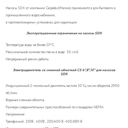
Насосы SDX от компании Calpeda (Италия) применяются для бытового и
промышленного водоснабжения,
в противопожарных установках, для ирригации.
Эксплуатационные ограничения на насосы SDX
Температура воды не более 25°C .
Максимальное количество песка в воде: 50 г/м3.
Непрерывный режим работы.
Электродвигатель со сменной обмоткой CS 6",8",10" для насосов
SDX
Индукционный 2-полюсный двигатель, частота 50 Гц, число оборотов 2900
об./мин.
Водяная сменная обмотка.
Размеры соединительных приспособлений по стандартам NEMA.
Напряжение:
Трехфазный: 230В.; 400В.; 230/400 В; 400/690 В.