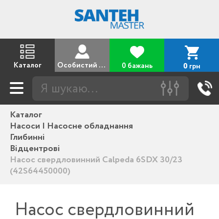
Каталог
Особистий кабінет
0 бажань
грн
0
Каталог
Насоси | Насосне обладнання
Глибинні
Відцентрові
Насос свердловинний Calpeda 6SDX 30/23
(42S64450000)
Насос свердловинний