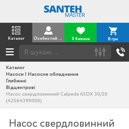
Каталог
Особистий кабінет
0 бажань
грн
0
Каталог
Насоси | Насосне обладнання
Глибинні
Відцентрові
Насос свердловинний Calpeda 6SDX 30/20
(42S64390000)
Насос свердловинний