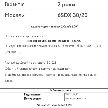
Гарантія:
2 роки
Модель:
6SDX 30/20
Конструкция насосов Calpeda SDX
Погружные электронасосы из
нержавеющей хромоникелевой стали,
с наружным кожухом для глубоких скважин диаметром 6" (DN 150 мм) и 8"
(DN 200 мм).
Раструб резьбовой по стандарту ISO 228
Обратный клапан встроен в корпус подающей части.
6-дюймовый насос с наружным кожухом и всасывающая втулка в одном
блоке.
Рабочие колеса
Радиальные
6SDX 13,18,27
Полуосевые
6SDX 45,60 - 8SDX 78,97
Применение насосов SDX