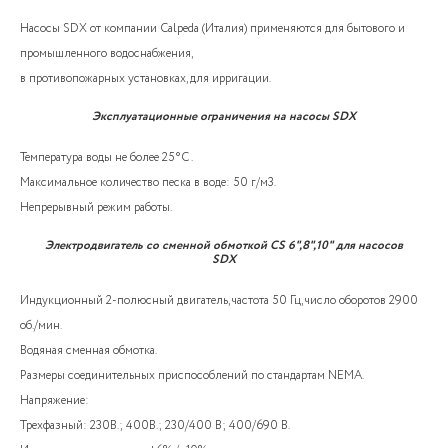
Насосы SDX от компании Calpeda (Италия) применяются для бытового и
промышленного водоснабжения,
в противопожарных установках, для ирригации.
Эксплуатационные ограничения на насосы SDX
Температура воды не более 25°C .
Максимальное количество песка в воде: 50 г/м3.
Непрерывный режим работы.
Электродвигатель со сменной обмоткой CS 6",8",10" для насосов
SDX
Индукционный 2-полюсный двигатель, частота 50 Гц, число оборотов 2900
об./мин.
Водяная сменная обмотка.
Размеры соединительных приспособлений по стандартам NEMA.
Напряжение:
Трехфазный: 230В.; 400В.; 230/400 В; 400/690 В.