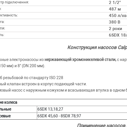
тр підключення:
2 1/2"
:
487 м
ктивність:
450 л/хв
га:
380 В
ія:
2 роки
ль:
6SDX 18
Конструкция насосов Cal
жные электронасосы из
нержавеющей хромоникелевой стали,
с на
150 мм) и 8" (DN 200 мм).
б резьбовой по стандарту ISO 228
ый клапан встроен в корпус подающей части.
овый насос с наружным кожухом и всасывающая втулка в одном 
ие колеса
льные
6SDX 13,18,27
севые
6SDX 45,60 - 8SDX 78,97
Применение насосов