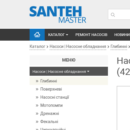
КАТАЛОГ
РЕМОНТ НАСОСІВ
НОВИНИ
Каталог
Насоси | Насосне обладнання
Глибинні
На
МЕНЮ
(4
Насоси | Насосне обладнання
Глибинні
Поверхневі
Насосні станції
Мотопомпи
Дренажні
Фекальні
Циркуляційні