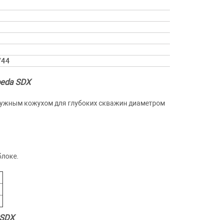
/44
peda SDX
ружным кожухом для глубоких скважин диаметром
блоке.
 SDX