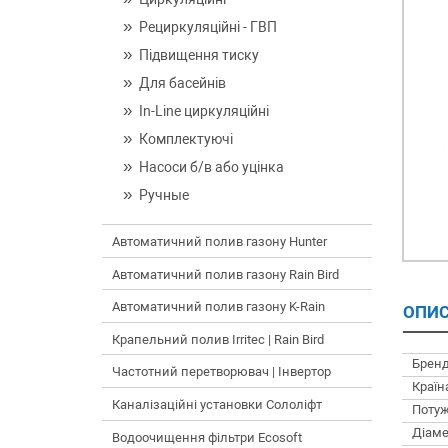
Рециркуляційні - ГВП
Підвищення тиску
Для басейнів
In-Line циркуляційні
Комплектуючі
Насоси б/в або уцінка
Ручные
Автоматичний полив газону Hunter
Автоматичний полив газону Rain Bird
Автоматичний полив газону K-Rain
ОПИС
Крапельний полив Irritec | Rain Bird
Бренд
Частотний перетворювач | Інвертор
Країн
Каналізаційні установки Сололіфт
Потуж
Діаме
Водоочищення фільтри Ecosoft