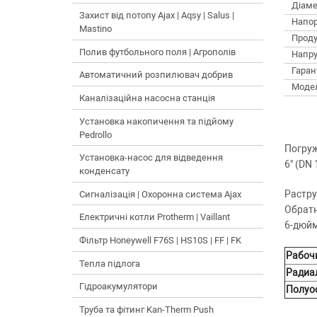
Діаме
Захист від потопу Ajax | Aqsy | Salus |
Напор
Mastino
Проду
Полив футбольного поля | Агрополів
Напру
Гарант
Автоматичний розпилювач добрив
Моде
Каналізаційна насосна станція
Установка накопичення та підйому
Pedrollo
Погру
Установка-насос для відведення
6" (DN 
конденсату
Растру
Сигналізація | Охоронна система Ajax
Обратн
Електричні котли Protherm | Vaillant
6-дюйм
Фільтр Honeywell F76S | HS10S | FF | FK
Рабоч
Тепла підлога
Радиа
Гідроакумулятори
Полуо
Труба та фітинг Kan-Therm Push