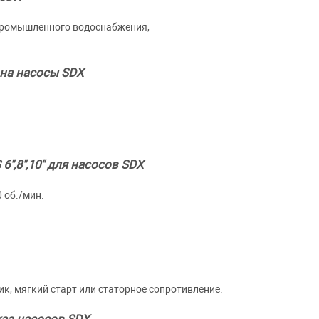
 промышленного водоснабжения,
на насосы SDX
",8",10" для насосов SDX
 об./мин.
ик, мягкий старт или статорное сопротивление.
аз насосов SDX