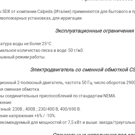
 SDX от компании Calpeda (Италия) применяются для бытового и
ивопожарных установках, для ирригации.
Эксплуатационные ограничения 
атура воды не более 25°C .
альное количество песка в воде: 50 г/м3.
рывный режим работы.
Электродвигатель со сменной обмоткой CS 6
ионный 2-полюсный двигатель, частота 50 Гц, число оборотов 2900
я сменная обмотка.
ы соединительных приспособлений по стандартам NEMA.
жение:
зный: 230В.; 400В.; 230/400 В; 400/690 В.
ние напряжения +6% / -10%.
рекомендуемый для мощностей от 7,5 кВт и выше: звезда/треугольн
Специальные исполнения под зак