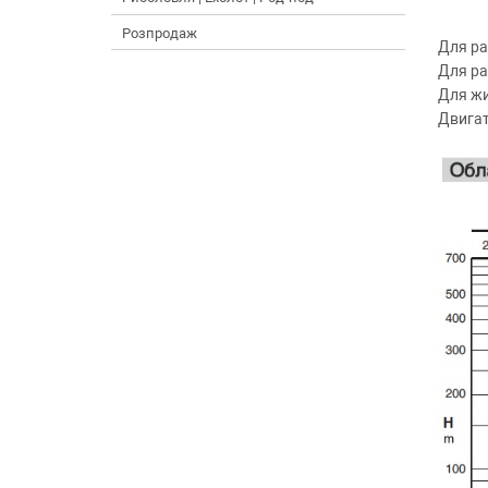
Розпродаж
Для ра
Для ра
Для жи
Двигат