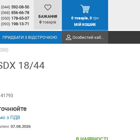
(044)
592-08-50
(068)
856-66-78
БАЖАННЯ
(050)
178-65-07
0
товарів,
0
грн
0
товарів
(093)
198-13-71
МІЙ КОШИК
ПРИДБАТИ З ВІДСТРОЧКОЮ
Особистий кабінет
000)
SDX 18/44
 41793
уточнюйте
мо з ПДВ
влені:
07.08.2026
В НАЯВНОСТІ