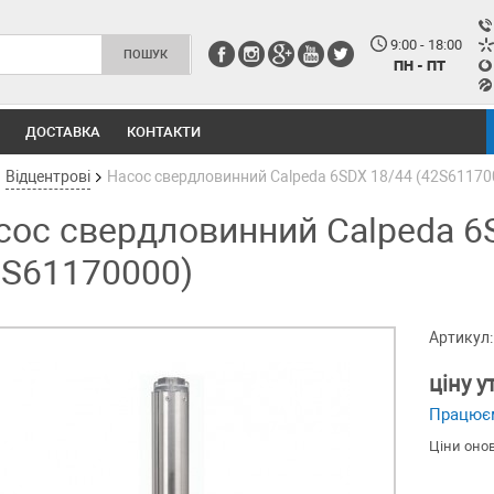
9:00 - 18:00
ПН - ПТ
ДОСТАВКА
КОНТАКТИ
Відцентрові
Насос свердловинний Calpeda 6SDX 18/44 (42S61170
сос свердловинний Calpeda 6
2S61170000)
Артикул:
ціну 
Працює
Ціни оно