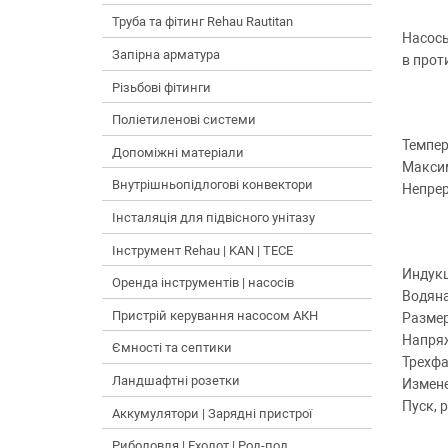
Труба та фітинг Rehau Rautitan
Насосы
Запірна арматура
в прот
Різьбові фітинги
Поліетиленові системи
Темпер
Допоміжні матеріали
Максим
Внутрішньопідлогові конвектори
Непре
Інсталяція для підвісного унітазу
Інструмент Rehau | KAN | TECE
Индукц
Оренда інструментів | насосів
Водяна
Пристрій керування насосом АКН
Размер
Напря
Ємності та септики
Трехфа
Ландшафтні розетки
Измене
Пуск, 
Аккумулятори | Зарядні пристрої
Риболовля | Ехолот | Род-под