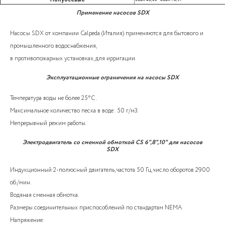
Применение насосов SDX
Насосы SDX от компании Calpeda (Италия) применяются для бытового и
промышленного водоснабжения,
в противопожарных установках, для ирригации.
Эксплуатационные ограничения на насосы SDX
Температура воды не более 25°C .
Максимальное количество песка в воде: 50 г/м3.
Непрерывный режим работы.
Электродвигатель со сменной обмоткой CS 6",8",10" для насосов
SDX
Индукционный 2-полюсный двигатель, частота 50 Гц, число оборотов 2900
об./мин.
Водяная сменная обмотка.
Размеры соединительных приспособлений по стандартам NEMA.
Напряжение: