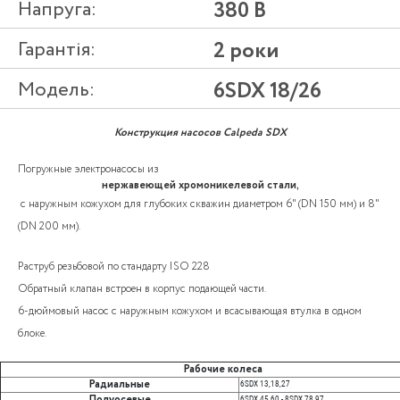
Напруга:
380 В
Гарантія:
2 роки
Модель:
6SDX 18/26
Конструкция насосов Calpeda SDX
Погружные электронасосы из
нержавеющей хромоникелевой стали,
с наружным кожухом для глубоких скважин диаметром 6" (DN 150 мм) и 8"
(DN 200 мм).
Раструб резьбовой по стандарту ISO 228
Обратный клапан встроен в корпус подающей части.
6-дюймовый насос с наружным кожухом и всасывающая втулка в одном
блоке.
Рабочие колеса
Радиальные
6SDX 13,18,27
Полуосевые
6SDX 45,60 - 8SDX 78,97