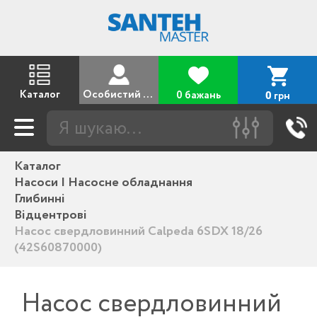
Каталог
Особистий кабінет
0 бажань
грн
0
Каталог
Насоси | Насосне обладнання
Глибинні
Відцентрові
Насос свердловинний Calpeda 6SDX 18/26
(42S60870000)
Насос свердловинний