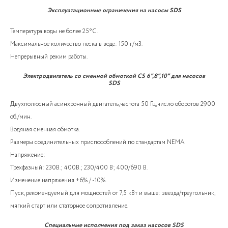
Эксплуатационные ограничения на насосы SDS
Температура воды не более 25°C .
Максимальное количество песка в воде: 150 г/м3.
Непрерывный режим работы.
Электродвигатель со сменной обмоткой CS 6",8",10" для насосов
SDS
Двухполюсный асинхронный двигатель, частота 50 Гц, число оборотов 2900
об./мин.
Водяная сменная обмотка.
Размеры соединительных приспособлений по стандартам NEMA.
Напряжение:
Трехфазный: 230В.; 400В.; 230/400 В; 400/690 В.
Изменение напряжения +6% / -10%.
Пуск, рекомендуемый для мощностей от 7,5 кВт и выше: звезда/треугольник,
мягкий старт или статорное сопротивление.
Специальные исполнения под заказ насосов SDS