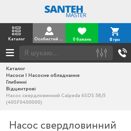
Каталог
Особистий кабінет
0 бажань
грн
0
Каталог
Насоси | Насосне обладнання
Глибинні
Відцентрові
Насос свердловинний Calpeda 6SDS 58/5
(40SF0400000)
Насос свердловинний