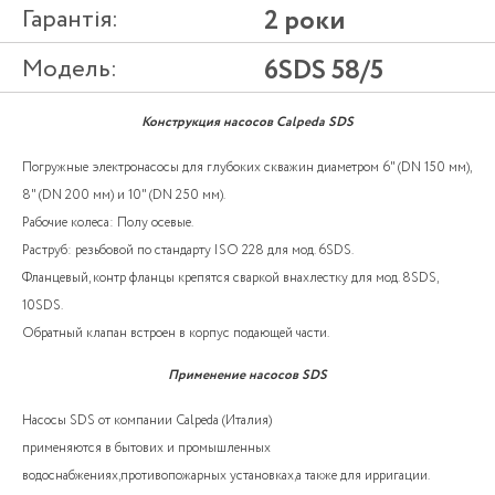
Гарантія:
2 роки
Модель:
6SDS 58/5
Конструкция насосов Calpeda SDS
Погружные электронасосы для глубоких скважин диаметром 6" (DN 150 мм),
8" (DN 200 мм) и 10" (DN 250 мм).
Рабочие колеса: Полу осевые.
Раструб: резьбовой по стандарту ISO 228 для мод. 6SDS.
Фланцевый, контр фланцы крепятся сваркой внахлестку для мод. 8SDS,
10SDS.
Обратный клапан встроен в корпус подающей части.
Применение насосов SDS
Насосы SDS от компании Calpeda (Италия)
применяются в бытових и промышленных
водоснабжениях,противопожарных установках,а также для ирригации.