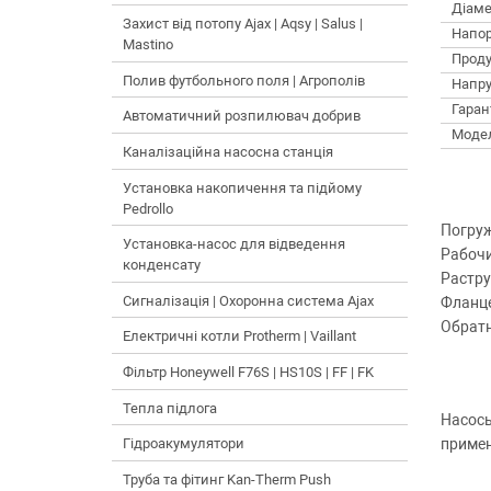
Діаме
Захист від потопу Ajax | Aqsy | Salus |
Напор
Mastino
Проду
Полив футбольного поля | Агрополів
Напру
Гарант
Автоматичний розпилювач добрив
Моде
Каналізаційна насосна станція
Установка накопичення та підйому
Pedrollo
Погруж
Установка-насос для відведення
Рабочи
конденсату
Растру
Сигналізація | Охоронна система Ajax
Фланце
Обратн
Електричні котли Protherm | Vaillant
Фільтр Honeywell F76S | HS10S | FF | FK
Тепла підлога
Насосы
примен
Гідроакумулятори
Труба та фітинг Kan-Therm Push