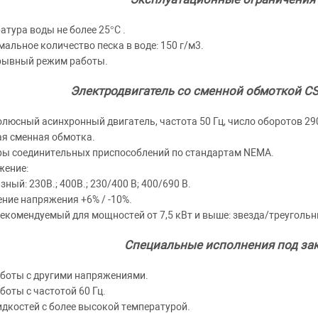
атура воды не более 25°C .
альное количество песка в воде: 150 г/м3.
рывный режим работы.
Электродвигатель со сменной обмоткой CS 6
люсный асинхронный двигатель, частота 50 Гц, число оборотов 29
я сменная обмотка.
ы соединительных приспособлений по стандартам NEMA.
жение:
зный: 230В.; 400В.; 230/400 В; 400/690 В.
ние напряжения +6% / -10%.
рекомендуемый для мощностей от 7,5 кВт и выше: звезда/треугольн
Специальные исполнения под зак
боты с другими напряжениями.
боты с частотой 60 Гц.
дкостей с более высокой температурой.