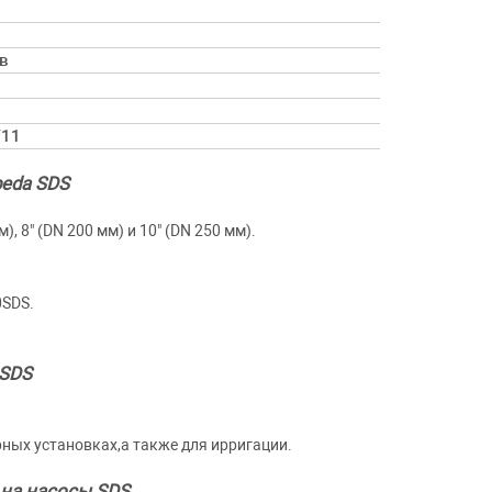
в
/11
peda SDS
 8" (DN 200 мм) и 10" (DN 250 мм).
0SDS.
 SDS
ых установках,а также для ирригации.
на насосы SDS