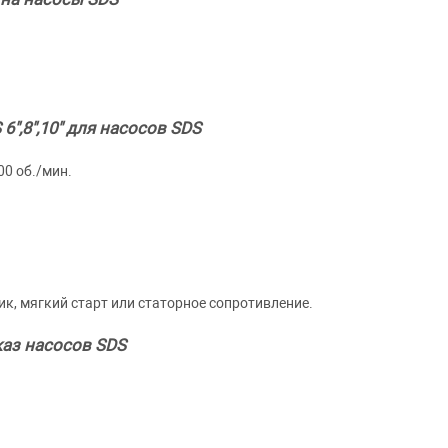
",8",10" для насосов SDS
00 об./мин.
ик, мягкий старт или статорное сопротивление.
аз насосов SDS