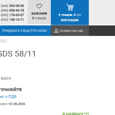
(044)
592-08-50
(068)
856-66-78
БАЖАННЯ
(050)
178-65-07
0
товарів,
0
грн
0
товарів
(093)
198-13-71
МІЙ КОШИК
ПРИДБАТИ З ВІДСТРОЧКОЮ
Особистий кабінет
000)
SDS 58/11
 42014
уточнюйте
мо з ПДВ
влені:
07.08.2026
В НАЯВНОСТІ