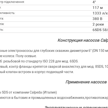
тр підключення:
4"
:
117 м
ктивність:
1333 л/х
га:
380 В
ія:
2 роки
ль:
6SDS 58
Конструкция насосов Cal
ные электронасосы для глубоких скважин диаметром 6" (DN 150 мм),
е колеса: Полу осевые.
б: резьбовой по стандарту ISO 228 для мод. 6SDS.
вый, контр фланцы крепятся сваркой внахлестку для мод. 8SDS, 1
ый клапан встроен в корпус подающей части.
Применение насосов
 SDS от компании Calpeda (Италия)
яются в бытових и промышленных водоснабжениях,противопожарн
Эксплуатационные ограничения 