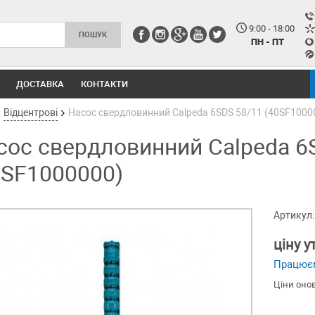
9:00 - 18:00
ПН - ПТ
ДОСТАВКА
КОНТАКТИ
Відцентрові
Насос свердловинний Calpeda 6SDS 58/11 (40SF1000
сос свердловинний Calpeda 6
0SF1000000)
Артикул:
ціну 
Працює
Ціни оно