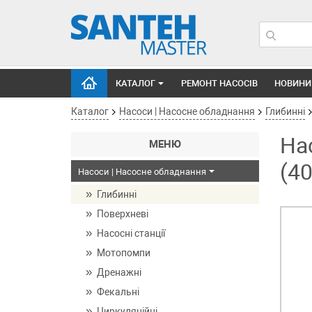
КАТАЛОГ
РЕМОНТ НАСОСІВ
НОВИНИ
Каталог
Насоси | Насосне обладнання
Глибинні
На
МЕНЮ
(4
Насоси | Насосне обладнання
Глибинні
Поверхневі
Насосні станції
Мотопомпи
Дренажні
Фекальні
Циркуляційні