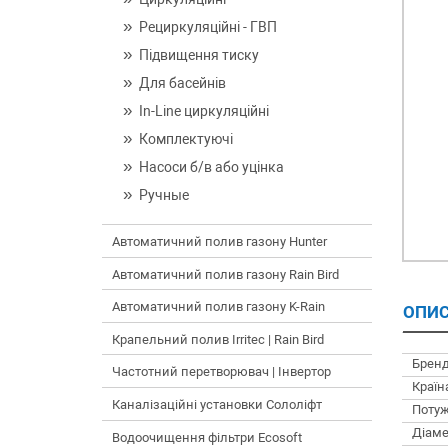
Рециркуляційні - ГВП
Підвищення тиску
Для басейнів
In-Line циркуляційні
Комплектуючі
Насоси б/в або уцінка
Ручные
Автоматичний полив газону Hunter
Автоматичний полив газону Rain Bird
Автоматичний полив газону K-Rain
ОПИС
Крапельний полив Irritec | Rain Bird
Бренд
Частотний перетворювач | Інвертор
Країн
Каналізаційні установки Сололіфт
Потуж
Діаме
Водоочищення фільтри Ecosoft