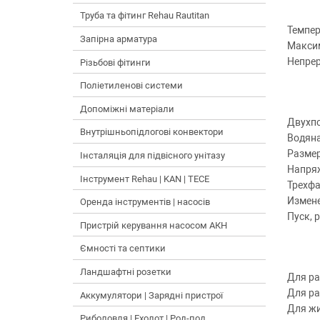
Труба та фітинг Rehau Rautitan
Темпер
Запірна арматура
Максим
Непре
Різьбові фітинги
Поліетиленові системи
Допоміжні матеріали
Двухпо
Внутрішньопідлогові конвектори
Водяна
Размер
Інсталяція для підвісного унітазу
Напря
Інструмент Rehau | KAN | TECE
Трехфа
Измене
Оренда інструментів | насосів
Пуск, 
Пристрій керування насосом АКН
Ємності та септики
Ландшафтні розетки
Для ра
Для ра
Аккумулятори | Зарядні пристрої
Для жи
Риболовля | Ехолот | Род-под