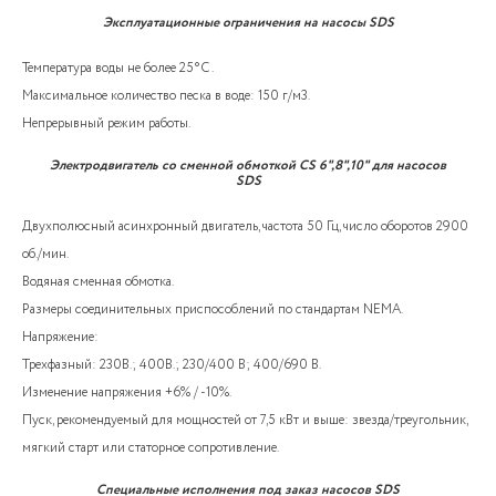
Эксплуатационные ограничения на насосы SDS
Температура воды не более 25°C .
Максимальное количество песка в воде: 150 г/м3.
Непрерывный режим работы.
Электродвигатель со сменной обмоткой CS 6",8",10" для насосов
SDS
Двухполюсный асинхронный двигатель, частота 50 Гц, число оборотов 2900
об./мин.
Водяная сменная обмотка.
Размеры соединительных приспособлений по стандартам NEMA.
Напряжение:
Трехфазный: 230В.; 400В.; 230/400 В; 400/690 В.
Изменение напряжения +6% / -10%.
Пуск, рекомендуемый для мощностей от 7,5 кВт и выше: звезда/треугольник,
мягкий старт или статорное сопротивление.
Специальные исполнения под заказ насосов SDS