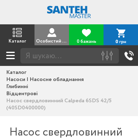
Каталог
Особистий кабінет
0 бажань
грн
0
Каталог
Насоси | Насосне обладнання
Глибинні
Відцентрові
Насос свердловинний Calpeda 6SDS 42/5
(40SD0400000)
Насос свердловинний