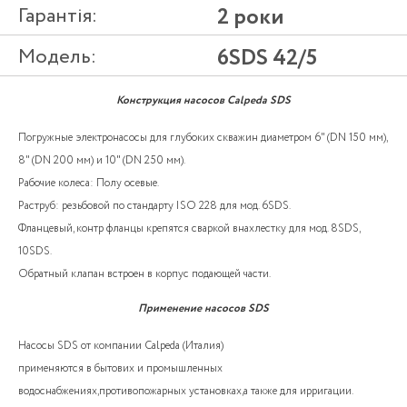
Гарантія:
2 роки
Модель:
6SDS 42/5
Конструкция насосов Calpeda SDS
Погружные электронасосы для глубоких скважин диаметром 6" (DN 150 мм),
8" (DN 200 мм) и 10" (DN 250 мм).
Рабочие колеса: Полу осевые.
Раструб: резьбовой по стандарту ISO 228 для мод. 6SDS.
Фланцевый, контр фланцы крепятся сваркой внахлестку для мод. 8SDS,
10SDS.
Обратный клапан встроен в корпус подающей части.
Применение насосов SDS
Насосы SDS от компании Calpeda (Италия)
применяются в бытових и промышленных
водоснабжениях,противопожарных установках,а также для ирригации.