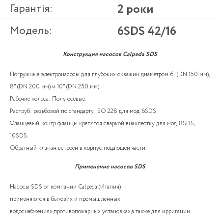
Гарантія:
2 роки
Модель:
6SDS 42/16
Конструкция насосов Calpeda SDS
Погружные электронасосы для глубоких скважин диаметром 6" (DN 150 мм),
8" (DN 200 мм) и 10" (DN 250 мм).
Рабочие колеса: Полу осевые.
Раструб: резьбовой по стандарту ISO 228 для мод. 6SDS.
Фланцевый, контр фланцы крепятся сваркой внахлестку для мод. 8SDS,
10SDS.
Обратный клапан встроен в корпус подающей части.
Применение насосов SDS
Насосы SDS от компании Calpeda (Италия)
применяются в бытових и промышленных
водоснабжениях,противопожарных установках,а также для ирригации.