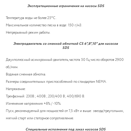
Эксплуатационные ограничения на насосы SDS
Температура воды не более 25°C .
Максимальное количество песка в воде: 150 г/м3.
Непрерывный режим работы.
Электродвигатель со сменной обмоткой CS 6",8",10" для насосов
SDS
Двухполюсный асинхронный двигатель, частота 50 Гц, число оборотов 2900
об./мин.
Водяная сменная обмотка.
Размеры соединительных приспособлений по стандартам NEMA.
Напряжение:
Трехфазный: 230В.; 400В.; 230/400 В; 400/690 В.
Изменение напряжения +6% / -10%.
Пуск, рекомендуемый для мощностей от 7,5 кВт и выше: звезда/треугольник,
мягкий старт или статорное сопротивление.
Специальные исполнения под заказ насосов SDS