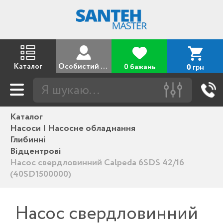
Каталог
Особистий кабінет
0 бажань
грн
0
Каталог
Насоси | Насосне обладнання
Глибинні
Відцентрові
Насос свердловинний Calpeda 6SDS 42/16
(40SD1500000)
Насос свердловинний