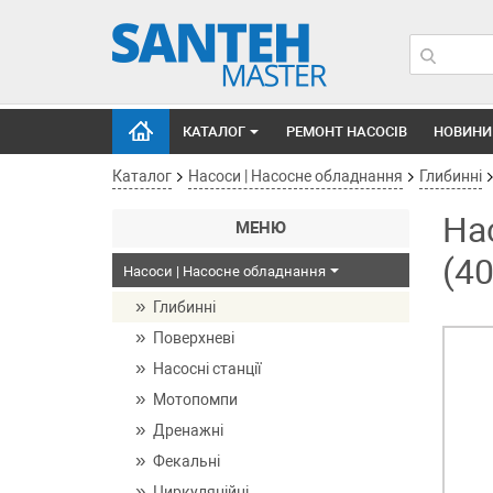
КАТАЛОГ
РЕМОНТ НАСОСІВ
НОВИНИ
Каталог
Насоси | Насосне обладнання
Глибинні
На
МЕНЮ
(4
Насоси | Насосне обладнання
Глибинні
Поверхневі
Насосні станції
Мотопомпи
Дренажні
Фекальні
Циркуляційні