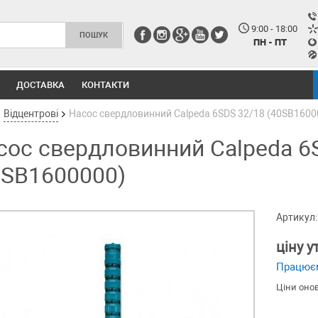
9:00 - 18:00
ПН - ПТ
ДОСТАВКА
КОНТАКТИ
Відцентрові
Насос свердловинний Calpeda 6SDS 32/18 (40SB1600
сос свердловинний Calpeda 6
0SB1600000)
Артикул:
ціну 
Працює
Ціни оно