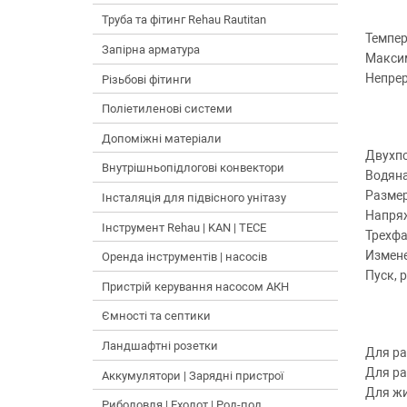
Труба та фітинг Rehau Rautitan
Темпер
Запірна арматура
Максим
Непре
Різьбові фітинги
Поліетиленові системи
Допоміжні матеріали
Двухпо
Внутрішньопідлогові конвектори
Водяна
Размер
Інсталяція для підвісного унітазу
Напря
Інструмент Rehau | KAN | TECE
Трехфа
Измене
Оренда інструментів | насосів
Пуск, 
Пристрій керування насосом АКН
Ємності та септики
Ландшафтні розетки
Для ра
Для ра
Аккумулятори | Зарядні пристрої
Для жи
Риболовля | Ехолот | Род-под