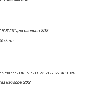
",8",10" для насосов SDS
00 об./мин.
ик, мягкий старт или статорное сопротивление.
аз насосов SDS