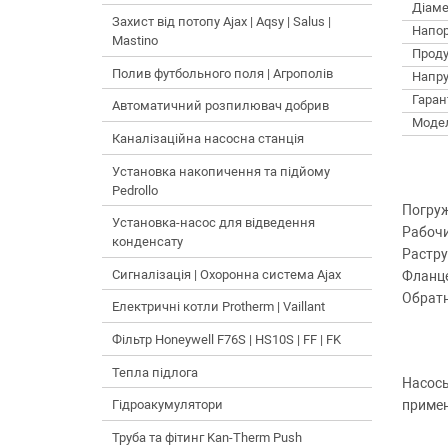
Діаме
Захист від потопу Ajax | Aqsy | Salus |
Напор
Mastino
Проду
Полив футбольного поля | Агрополів
Напру
Гарант
Автоматичний розпилювач добрив
Моде
Каналізаційна насосна станція
Установка накопичення та підйому
Pedrollo
Погруж
Установка-насос для відведення
Рабочи
конденсату
Растру
Сигналізація | Охоронна система Ajax
Фланце
Обратн
Електричні котли Protherm | Vaillant
Фільтр Honeywell F76S | HS10S | FF | FK
Тепла підлога
Насосы
примен
Гідроакумулятори
Труба та фітинг Kan-Therm Push