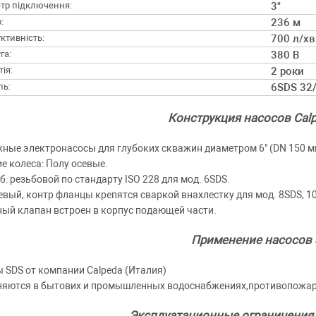
тр підключення:
3"
:
236 м
ктивність:
700 л/хв
га:
380 В
ія:
2 роки
ль:
6SDS 32
Конструкция насосов Cal
ные электронасосы для глубоких скважин диаметром 6" (DN 150 мм),
е колеса: Полу осевые.
б: резьбовой по стандарту ISO 228 для мод. 6SDS.
вый, контр фланцы крепятся сваркой внахлестку для мод. 8SDS, 1
ый клапан встроен в корпус подающей части.
Применение насосов
 SDS от компании Calpeda (Италия)
яются в бытових и промышленных водоснабжениях,противопожарн
Эксплуатационные ограничения 