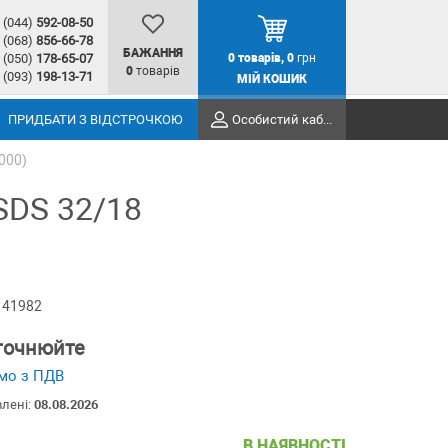
(044)
592-08-50
(068)
856-66-78
БАЖАННЯ
(050)
178-65-07
0
товарів,
0
грн
0
товарів
(093)
198-13-71
МІЙ КОШИК
ПРИДБАТИ З ВІДСТРОЧКОЮ
Особистий кабінет
000)
SDS 32/18
 41982
уточнюйте
мо з ПДВ
влені:
08.08.2026
В НАЯВНОСТІ