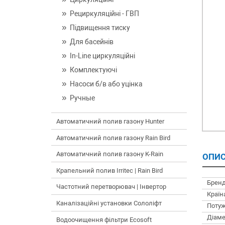
Рециркуляційні - ГВП
Підвищення тиску
Для басейнів
In-Line циркуляційні
Комплектуючі
Насоси б/в або уцінка
Ручные
Автоматичний полив газону Hunter
Автоматичний полив газону Rain Bird
Автоматичний полив газону K-Rain
ОПИС
Крапельний полив Irritec | Rain Bird
Бренд
Частотний перетворювач | Інвертор
Країн
Каналізаційні установки Сололіфт
Потуж
Діаме
Водоочищення фільтри Ecosoft