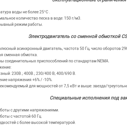
атура воды не более 25°C .
альное количество песка в воде: 150 г/м3.
рывный режим работы.
Электродвигатель со сменной обмоткой CS 6
люсный асинхронный двигатель, частота 50 Гц, число оборотов 29
я сменная обмотка.
ы соединительных приспособлений по стандартам NEMA.
жение:
зный: 230В.; 400В.; 230/400 В; 400/690 В.
ние напряжения +6% / -10%.
рекомендуемый для мощностей от 7,5 кВт и выше: звезда/треугольн
Специальные исполнения под зак
боты с другими напряжениями.
боты с частотой 60 Гц.
дкостей с более высокой температурой.