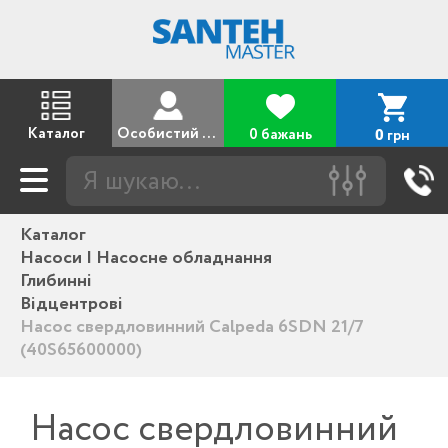
Каталог
Особистий кабінет
0 бажань
грн
0
Каталог
Насоси | Насосне обладнання
Глибинні
Відцентрові
Насос свердловинний Calpeda 6SDN 21/7
(40S65600000)
Насос свердловинний