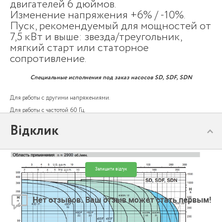
двигателей 6 дюймов.
Изменение напряжения +6% / -10%.
Пуск, рекомендуемый для мощностей от
7,5 кВт и выше: звезда/треугольник,
мягкий старт или статорное
сопротивление.
Специальные исполнения под заказ насосов SD, SDF, SDN
Для работы с другими напряжениями.
Для работы с частотой 60 Гц.
Для жидкостей с более высокой температурой.
Відклик
Двигатель FK.
Залишити відгук
Нет отзывов. Ваш отзыв может стать первым!