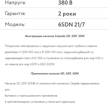
Напруга:
380 В
Гарантія:
2 роки
Модель:
6SDN 21/7
Конструкция насосов Calpeda SD, SDF, SDN
Погружные электронасосы с наружным кожухом для глубоких скважин
диаметром 4" (DN 100 мм) и 6" (DN 150 мм) с наружной рубашкой из
нержавеющей стали AISI 304 и ступенями из поликарбоната для мод. 4SD и
из норила для мод. 4SDF и 6SD, 6SDN.
Применение насосов SD, SDF, SDN
Насосов SD, SDF, SDNВ от итальянской компании Calpeda предназначены
для
бытового и промышленного применение,
в противопожарных установках, а также для ирригации.