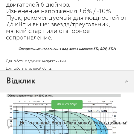
двигателей 6 дюймов.
Изменение напряжения +6% / -10%.
Пуск, рекомендуемый для мощностей от
7,5 кВт и выше: звезда/треугольник,
мягкий старт или статорное
сопротивление.
Специальные исполнения под заказ насосов SD, SDF, SDN
Для работы с другими напряжениями.
Для работы с частотой 60 Гц.
Для жидкостей с более высокой температурой.
Відклик
Двигатель FK.
Залишити відгук
Нет отзывов. Ваш отзыв может стать первым!