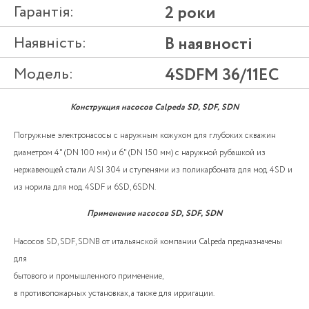
Гарантія:
2 роки
Наявність:
В наявності
Модель:
4SDFM 36/11EC
Конструкция насосов Calpeda SD, SDF, SDN
Погружные электронасосы с наружным кожухом для глубоких скважин
диаметром 4" (DN 100 мм) и 6" (DN 150 мм) с наружной рубашкой из
нержавеющей стали AISI 304 и ступенями из поликарбоната для мод. 4SD и
из норила для мод. 4SDF и 6SD, 6SDN.
Применение насосов SD, SDF, SDN
Насосов SD, SDF, SDNВ от итальянской компании Calpeda предназначены
для
бытового и промышленного применение,
в противопожарных установках, а также для ирригации.