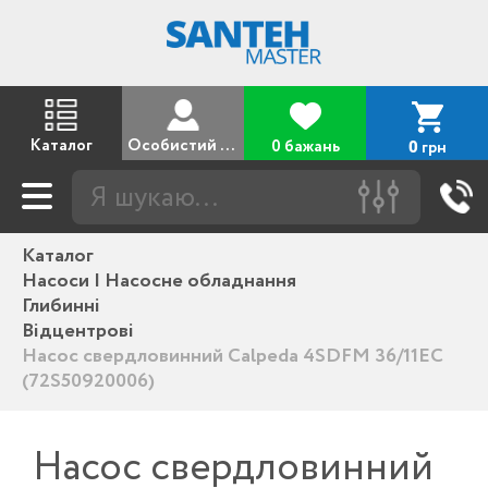
Каталог
Особистий кабінет
0 бажань
грн
0
Каталог
Насоси | Насосне обладнання
Глибинні
Відцентрові
Насос свердловинний Calpeda 4SDFM 36/11EC
(72S50920006)
Насос свердловинний