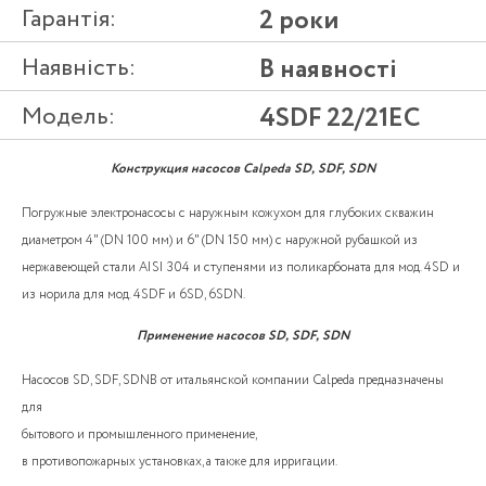
Гарантія:
2 роки
Наявність:
В наявності
Модель:
4SDF 22/21EC
Конструкция насосов Calpeda SD, SDF, SDN
Погружные электронасосы с наружным кожухом для глубоких скважин
диаметром 4" (DN 100 мм) и 6" (DN 150 мм) с наружной рубашкой из
нержавеющей стали AISI 304 и ступенями из поликарбоната для мод. 4SD и
из норила для мод. 4SDF и 6SD, 6SDN.
Применение насосов SD, SDF, SDN
Насосов SD, SDF, SDNВ от итальянской компании Calpeda предназначены
для
бытового и промышленного применение,
в противопожарных установках, а также для ирригации.