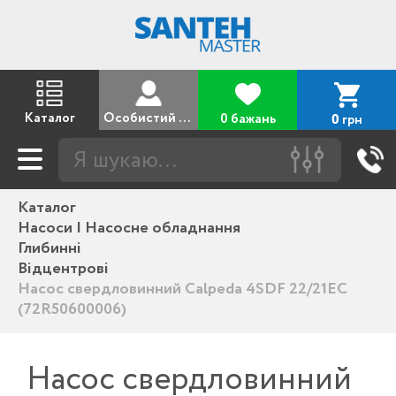
Каталог
Особистий кабінет
0 бажань
грн
0
Каталог
Насоси | Насосне обладнання
Глибинні
Відцентрові
Насос свердловинний Calpeda 4SDF 22/21EC
(72R50600006)
Насос свердловинний