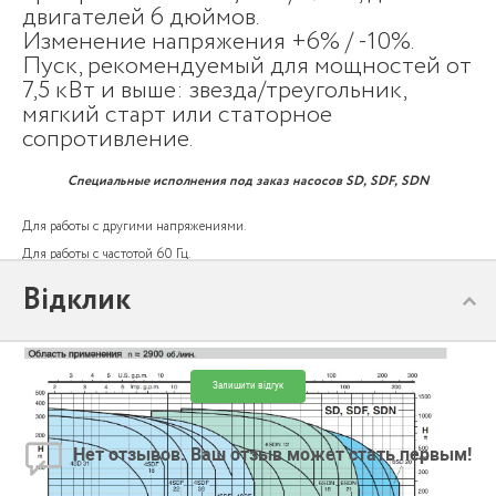
двигателей 6 дюймов.
Изменение напряжения +6% / -10%.
Пуск, рекомендуемый для мощностей от
7,5 кВт и выше: звезда/треугольник,
мягкий старт или статорное
сопротивление.
Специальные исполнения под заказ насосов SD, SDF, SDN
Для работы с другими напряжениями.
Для работы с частотой 60 Гц.
Для жидкостей с более высокой температурой.
Відклик
Двигатель FK.
Залишити відгук
Нет отзывов. Ваш отзыв может стать первым!