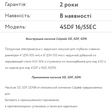
Гарантія:
2 роки
Наявність:
В наявності
Модель:
4SDF 16/55EC
Конструкция насосов Calpeda SD, SDF, SDN
Погружные электронасосы с наружным кожухом для глубоких скважин
диаметром 4" (DN 100 мм) и 6" (DN 150 мм) с наружной рубашкой из
нержавеющей стали AISI 304 и ступенями из поликарбоната для мод. 4SD и
из норила для мод. 4SDF и 6SD, 6SDN.
Применение насосов SD, SDF, SDN
Насосов SD, SDF, SDNВ от итальянской компании Calpeda предназначены
для
бытового и промышленного применение,
в противопожарных установках, а также для ирригации.