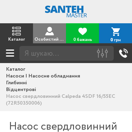
Каталог
Особистий кабінет
0 бажань
грн
0
Каталог
Насоси | Насосне обладнання
Глибинні
Відцентрові
Насос свердловинний Calpeda 4SDF 16/55EC
(72R50350006)
Насос свердловинний