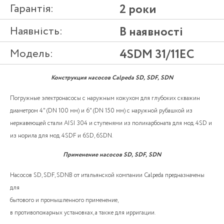
Гарантія:
2 роки
Наявність:
В наявності
Модель:
4SDM 31/11EC
Конструкция насосов Calpeda SD, SDF, SDN
Погружные электронасосы с наружным кожухом для глубоких скважин
диаметром 4" (DN 100 мм) и 6" (DN 150 мм) с наружной рубашкой из
нержавеющей стали AISI 304 и ступенями из поликарбоната для мод. 4SD и
из норила для мод. 4SDF и 6SD, 6SDN.
Применение насосов SD, SDF, SDN
Насосов SD, SDF, SDNВ от итальянской компании Calpeda предназначены
для
бытового и промышленного применение,
в противопожарных установках, а также для ирригации.