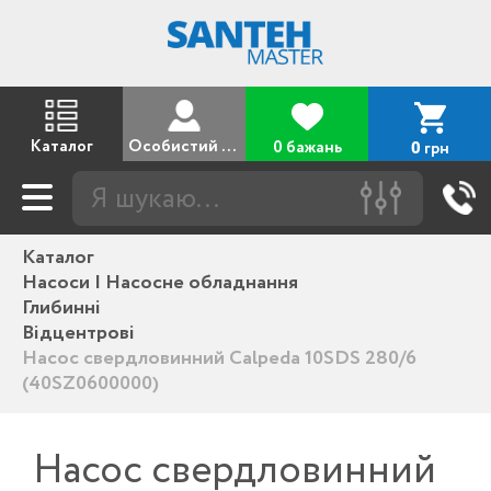
Каталог
Особистий кабінет
0 бажань
грн
0
Каталог
Насоси | Насосне обладнання
Глибинні
Відцентрові
Насос свердловинний Calpeda 10SDS 280/6
(40SZ0600000)
Насос свердловинний