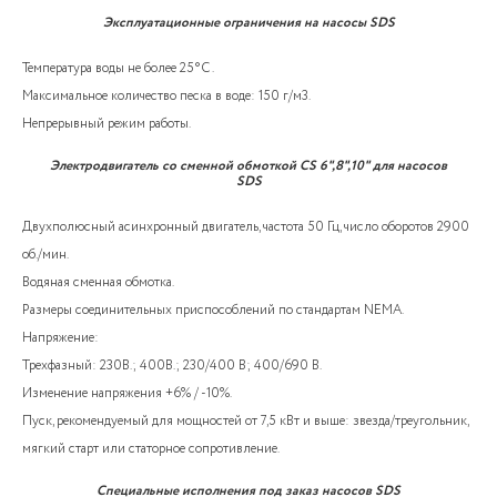
Эксплуатационные ограничения на насосы SDS
Температура воды не более 25°C .
Максимальное количество песка в воде: 150 г/м3.
Непрерывный режим работы.
Электродвигатель со сменной обмоткой CS 6",8",10" для насосов
SDS
Двухполюсный асинхронный двигатель, частота 50 Гц, число оборотов 2900
об./мин.
Водяная сменная обмотка.
Размеры соединительных приспособлений по стандартам NEMA.
Напряжение:
Трехфазный: 230В.; 400В.; 230/400 В; 400/690 В.
Изменение напряжения +6% / -10%.
Пуск, рекомендуемый для мощностей от 7,5 кВт и выше: звезда/треугольник,
мягкий старт или статорное сопротивление.
Специальные исполнения под заказ насосов SDS