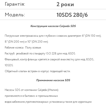
Гарантія:
2 роки
Модель:
10SDS 280/6
Конструкция насосов Calpeda SDS
Погружные электронасосы для глубоких скважин диаметром 6" (DN 150 мм),
8" (DN 200 мм) и 10" (DN 250 мм).
Рабочие колеса: Полу осевые.
Раструб: резьбовой по стандарту ISO 228 для мод. 6SDS.
Фланцевый, контр фланцы крепятся сваркой внахлестку для мод. 8SDS,
10SDS.
Обратный клапан встроен в корпус подающей части.
Применение насосов SDS
Насосы SDS от компании Calpeda (Италия)
применяются в бытових и промышленных
водоснабжениях,противопожарных установках,а также для ирригации.